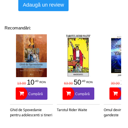
Adaugă un review
Recomandări:
10
50
25
.40
.40
RON
RON
13.00
63.00
30.00
Cumpără
Cumpără
Cu
Ghid de Spovedanie
Tarotul Rider Waite
Omul devine c
pentru adolescenti si tineri
gandeste