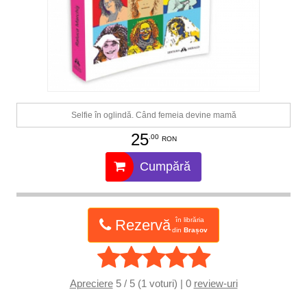
Selfie în oglindă. Când femeia devine mamă
25
.00
RON
Cumpără
în librăria
Rezervă
din
Brașov
Apreciere
5 / 5 (1 voturi) | 0
review-uri