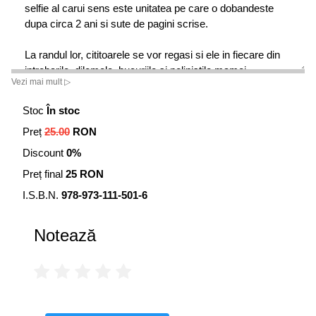
selfie al carui sens este unitatea pe care o dobandeste
dupa circa 2 ani si sute de pagini scrise.
La randul lor, cititoarele se vor regasi si ele in fiecare din
intrebarile, dilemele, bucuriile si nelinistile mamei
Vezi mai mult ▷
universale al carei portret se contureaza in Selfie in
oglinda, un volum in care adevarurile profunde sunt spuse
Stoc
În stoc
in treacat, emotiile intense sunt imbracate in firescul
Preț
25.00
RON
categoriei numite generic mame, iar orice stridenta de
originalitate este evitata sistematic.
Discount
0%
Preț final
25 RON
Un text a-feminist, in care maternitatea nu este nici glorie,
nici martiriu, Selfie in oglinda reinstaureaza statutul de
I.S.B.N.
978-973-111-501-6
cool al feminitatii simple, neinzorzonate mediatic sau
ideologic.
Notează