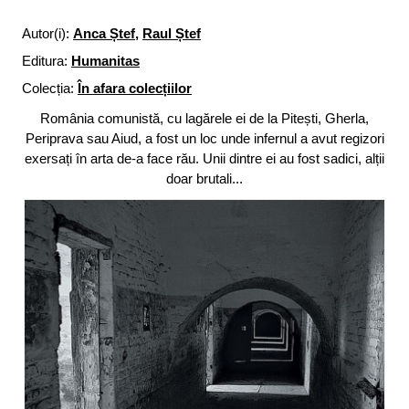
Autor(i):
Anca Ștef
,
Raul Ștef
Editura:
Humanitas
Colecția:
În afara colecțiilor
România comunistă, cu lagărele ei de la Pitești, Gherla,
Periprava sau Aiud, a fost un loc unde infernul a avut regizori
exersați în arta de-a face rău. Unii dintre ei au fost sadici, alții
doar brutali...