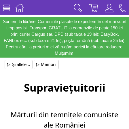
Suntem la librărie! Comenzile plasate le expediem în cel mai scurt
timp posibil. Transport GRATUIT la comenzile de peste 190 lei
prin: curier Cargus sau DPD (sub taxa e 19 lei); EasyBox,
FANbox etc. (sub taxa e 21 lei); poșta română (sub taxa e 25 lei).
Pentru cărți la prețuri mici vă rugăm scrieți la căutare reducere.
Mulțumim!
▷ Și altele...
▷ Memorii
Supraviețuitorii
Mărturii din temnițele comuniste
ale României