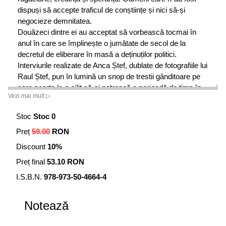
dispuși să accepte traficul de conștiințe și nici să-și
negocieze demnitatea.
Douăzeci dintre ei au acceptat să vorbească tocmai în
anul în care se împlinește o jumătate de secol de la
decretul de eliberare în masă a deținuților politici.
Interviurile realizate de Anca Ștef, dublate de fotografiile lui
Raul Ștef, pun în lumină un snop de trestii gânditoare pe
care soarta le-a silit să-și petreacă o perioadă de timp în
Vezi mai mult ▷
fiare și printre fiare. Lucrurile pe care le istorisesc acești
oameni aici, în Supraviețuitorii. Mărturii din temnițele
Stoc
Stoc 0
comuniste ale României, sunt lucruri pe care n-au
Preț
59.00
RON
îndrăznit până acum să le povestească nici măcar
propriilor familii. Dacă s-au hotărât totuși să vorbească în
Discount
10%
acest ultim ceas au făcut-o, firește, ca să nu uităm.
Preț final
53.10 RON
I.S.B.N.
978-973-50-4664-4
Notează