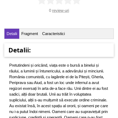
0
review-uri
Detalii
Fragment
Caracteristici
Detalii:
Pretutindeni și oricând, viața este o bursă a binelui și
răului, a luminii și întunericului, a adevărului și minciunii.
România comunistă, cu lagărele ei de la Pitești, Gherla,
Periprava sau Aiud, a fost un loc unde infernul a avut
regizori exersați în arta de-a face rău. Unii dintre ei au fost
sadici, alții doar brutali. Unii au trăit în voluptatea
supliciului, alții s-au mulțumit să execute ordine criminale.
Au existat însă, în acest spațiu al ororii, și oameni pe care
nu i-a putut îndoi nimeni. Oameni care au supraviețuit prin
rugăciune, credință și speranță. Oameni care n-au fost