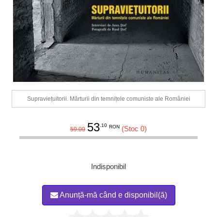
Supraviețuitorii. Mărturii din temnițele comuniste ale României
53
.10
RON
(Stoc 0)
59.00
Indisponibil
Anunță-mă când e disponibil(ă)