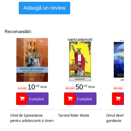
Adaugă un review
Recomandări:
10
50
25
.40
.40
RON
RON
13.00
63.00
30.00
Cumpără
Cumpără
Cu
Ghid de Spovedanie
Tarotul Rider Waite
Omul devine c
pentru adolescenti si tineri
gandeste