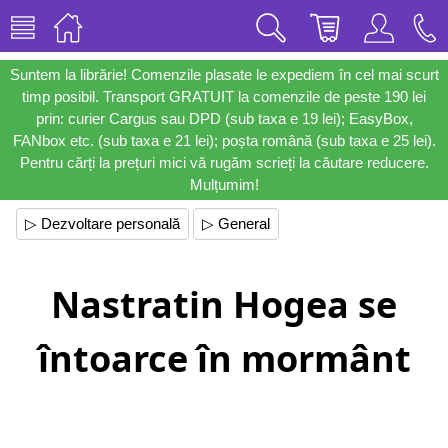
Suntem la librărie! Comenzile plasate le expediem în cel mai scurt
timp posibil. Transport GRATUIT la comenzile de peste 190 lei
prin: curier Cargus sau DPD (sub taxa e 19 lei); EasyBox,
FANbox etc. (sub taxa e 21 lei); poșta română (sub taxa e 25 lei).
Pentru cărți la prețuri mici vă rugăm scrieți la căutare reducere.
Mulțumim!
▷ Dezvoltare personală
▷ General
Nastratin Hogea se
întoarce în mormânt