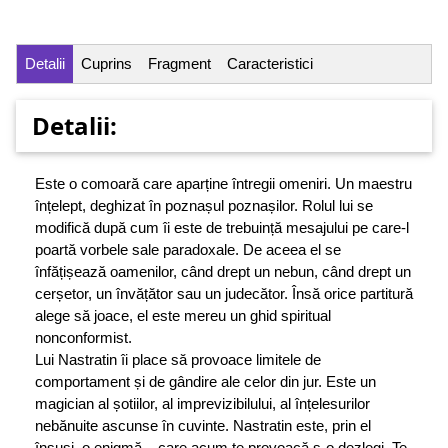
Detalii
Cuprins
Fragment
Caracteristici
Detalii:
Este o comoară care aparține întregii omeniri. Un maestru
înțelept, deghizat în poznașul poznașilor. Rolul lui se
modifică după cum îi este de trebuință mesajului pe care-l
poartă vorbele sale paradoxale. De aceea el se
înfățișează oamenilor, când drept un nebun, când drept un
cerșetor, un învățător sau un judecător. Însă orice partitură
alege să joace, el este mereu un ghid spiritual
nonconformist.
Lui Nastratin îi place să provoace limitele de
comportament și de gândire ale celor din jur. Este un
magician al șotiilor, al imprevizibilului, al înțelesurilor
nebănuite ascunse în cuvinte. Nastratin este, prin el
însuși, o enigmă... care acum te provoacă s-o dezlegi. Te