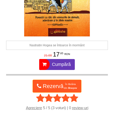
Nastratin Hogea se întoarce în mormânt
17
.85
RON
21.00
Cumpără
în librăria
Rezervă
din
Brașov
Apreciere
5 / 5 (3 voturi) | 0
review-uri