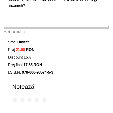
încumeți?
Vezi mai mult ▷
Stoc
Limitat
Preț
21.00
RON
Discount
15%
Preț final
17.85 RON
I.S.B.N.
978-606-93574-5-3
Notează