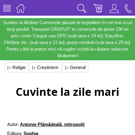
Suntem la librărie! Comenzile plasate le expediem în cel mai scurt
timp posibil. Transport GRATUIT la comenzile de peste 190 lei
prin: curier Cargus sau DPD (sub taxa e 19 lei); EasyBox,
FANbox etc. (sub taxa e 21 lei); poșta română (sub taxa e 25 lei).
Pentru cărți la prețuri mici vă rugăm scrieți la căutare reducere.
Mulțumim!
▷ Religie
▷ Creștinism
▷ General
Cuvinte la zile mari
Autor:
Antonie Plămădeală, mitropolit
Editura:
Sophia