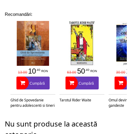
Recomandări:
10
50
25
.40
.40
RON
RON
13.00
63.00
30.00
Cumpără
Cumpără
Cu
Ghid de Spovedanie
Tarotul Rider Waite
Omul devine c
pentru adolescenti si tineri
gandeste
Nu sunt produse la această