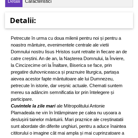
Detalii
Caracteristici
Detalii:
Petrecute în urma cu doua milenii pentru noi și pentru a
noastrα mântuire, evenimentele centrale ale vietii
Domnului nostru Iisus Hristos sunt retraite in fiecare an de
catre creștini. An de an, la Nașterea Domnului, la Înviere,
la Cincizecime ori la Înaltare, Biserica se face, prin
pregatire duhovniceasca și praznuire liturgica, partașa
aievea acestor fapte mântuitoare ale lui Dumnezeu,
petrecute în istorie, dar veșnic actuale. Chemati suntem
mereu sa adâncim semnificatia lor prin întelegere și
participare.
Cuvintele la zile mari
ale Mitropolitului Antonie
Plamadeala ne vin în întâmpinare pe calea nu ușoara a
deslușirii tainelor mântuirii. Mari praznice ale creștinatatii
sunt abordate din diferite unghiuri, pentru a aduce înaintea
cititorului o imagine cât mai ampla și mai cuprinzatoare a