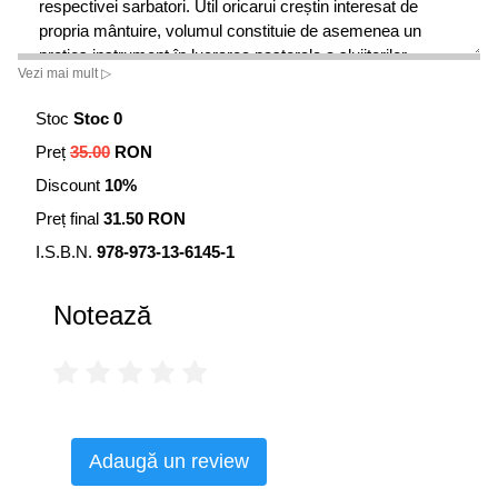
respectivei sarbatori. Util oricarui creștin interesat de
propria mântuire, volumul constituie de asemenea un
pretios instrument în lucrarea pastorala a slujitorilor
Vezi mai mult ▷
Sfântului Altar.
Stoc
Stoc 0
Preț
35.00
RON
Discount
10%
Preț final
31.50 RON
I.S.B.N.
978-973-13-6145-1
Notează
Adaugă un review