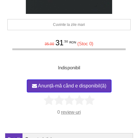
Cuvinte la zile mari
31
.50
RON
(Stoc 0)
35.00
Indisponibil
Anunță-mă când e disponibil(ă)
0
review-uri