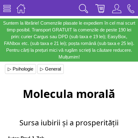
Suntem la librărie! Comenzile plasate le expediem în cel mai scurt
timp posibil. Transport GRATUIT la comenzile de peste 190 lei
prin: curier Cargus sau DPD (sub taxa e 19 lei); EasyBox,
FANbox etc. (sub taxa e 21 lei); poșta română (sub taxa e 25 lei).
Pentru cărți la prețuri mici vă rugăm scrieți la căutare reducere.
Mulțumim!
▷ Psihologie
▷ General
Molecula morală
Sursa iubirii și a prosperității