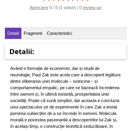
Apreciere
5 / 5 (1 voturi) | 0
review-uri
Detalii
Fragment
Caracteristici
Detalii:
Având o formație de economist, dar și studii de
neurologie, Paul Zak este acela care a descoperit legătura
dintre eliberarea unei molecule – oxitocina – și
comportamentul empatic, pe care se bazează încrederea
între oameni și, în ultimă instanță, prosperitatea unei
societăți. Poate că sună simplist, dar aceasta e concluzia
unui spectaculos șir de experimente în care Zak a testat
pornirea subiecților de a se încrede în semeni. Molecula
morală e povestea pasionantă a descoperirilor lui Zak și,
în același timp, o construcție teoretică seducătoare, în