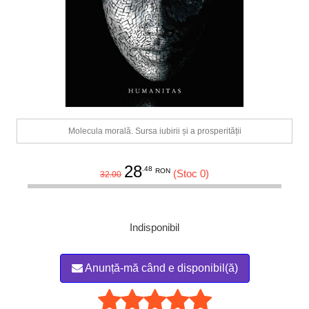
Molecula morală. Sursa iubirii și a prosperității
28
.48
RON
(Stoc 0)
32.00
Indisponibil
Anunță-mă când e disponibil(ă)