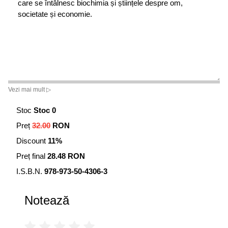
care se întâlnesc biochimia și științele despre om,
societate și economie.
Vezi mai mult ▷
Stoc
Stoc 0
Preț
32.00
RON
Discount
11%
Preț final
28.48 RON
I.S.B.N.
978-973-50-4306-3
Notează