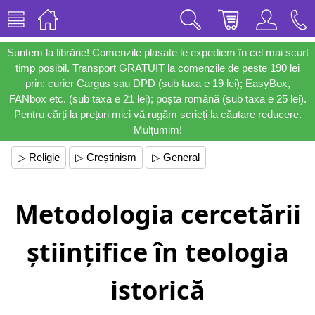
Suntem la librărie! Comenzile plasate le expediem în cel mai scurt
timp posibil. Transport GRATUIT la comenzile de peste 190 lei
prin: curier Cargus sau DPD (sub taxa e 19 lei); EasyBox,
FANbox etc. (sub taxa e 21 lei); poșta română (sub taxa e 25 lei).
Pentru cărți la prețuri mici vă rugăm scrieți la căutare reducere.
Mulțumim!
▷ Religie
▷ Creștinism
▷ General
Metodologia cercetării
științifice în teologia
istorică