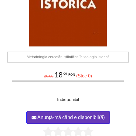
Metodologia cercetării științifice în teologia istorică
18
.00
RON
(Stoc 0)
20.00
Indisponibil
Anunță-mă când e disponibil(ă)