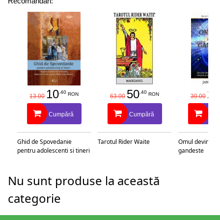
Recomandări:
10
50
25
.40
.40
RON
RON
13.00
63.00
30.00
Cumpără
Cumpără
Cu
Ghid de Spovedanie
Tarotul Rider Waite
Omul devine c
pentru adolescenti si tineri
gandeste
Nu sunt produse la această
categorie