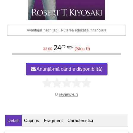
Avantajul inechitabil. Puterea educației financiare
24
.75
RON
(Stoc 0)
33.00
Anunță-mă când e disponibil(ă)
0
review-uri
Detalii
Cuprins
Fragment
Caracteristici