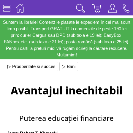
Suntem la librărie! Comenzile plasate le expediem în cel mai scurt
timp posibil. Transport GRATUIT la comenzile de peste 190 lei
prin: curier Cargus sau DPD (sub taxa e 19 lei); EasyBox,
FANbox etc. (sub taxa e 21 lei); poșta română (sub taxa e 25 lei).
Pentru cărți la prețuri mici vă rugăm scrieți la căutare reducere.
Mulțumim!
▷ Prosperitate și succes
▷ Bani
Avantajul inechitabil
Puterea educației financiare