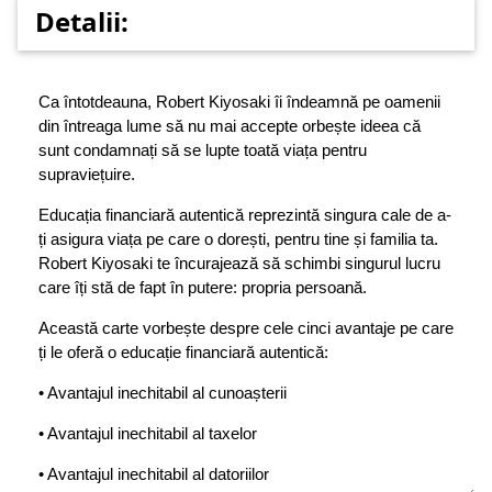
Detalii:
Ca întotdeauna, Robert Kiyosaki îi îndeamnă pe oamenii
din întreaga lume să nu mai accepte orbește ideea că
sunt condamnați să se lupte toată viața pentru
supraviețuire.
Educația financiară autentică reprezintă singura cale de a-
ți asigura viața pe care o dorești, pentru tine și familia ta.
Robert Kiyosaki te încurajează să schimbi singurul lucru
care îți stă de fapt în putere: propria persoană.
Această carte vorbește despre cele cinci avantaje pe care
ți le oferă o educație financiară autentică:
• Avantajul inechitabil al cunoașterii
• Avantajul inechitabil al taxelor
• Avantajul inechitabil al datoriilor