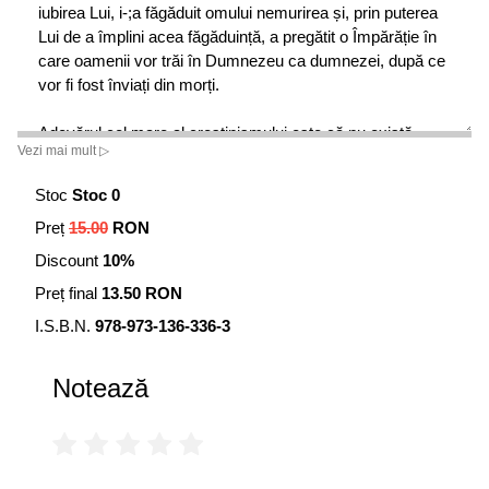
iubirea Lui, i-;a făgăduit omului nemurirea și, prin puterea
Lui de a împlini acea făgăduință, a pregătit o Împărăție în
care oamenii vor trăi în Dumnezeu ca dumnezei, după ce
vor fi fost înviați din morți.
Adevărul cel mare al creștinismului este că nu există
Vezi mai mult ▷
nimicire și nu există incoerență, că tot nihilismul și
absurdismul sunt za­darnice. Trebuie să redevenim
Stoc
Stoc 0
creștini. Este zadarnic, de fapt este chiar absurd, să
Preț
15.00
RON
vorbim de reformarea societății, de schimbarea cursului
istoriei, de ieșirea din epoca absurdității, dacă nu Îl avem
Discount
10%
în inimi pe Hristos; iar dacă Îl avem, nimic altceva nu mai
Preț final
13.50 RON
contează.
I.S.B.N.
978-973-136-336-3
Notează