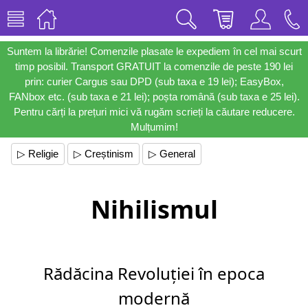
Suntem la librărie! Comenzile plasate le expediem în cel mai scurt
timp posibil. Transport GRATUIT la comenzile de peste 190 lei
prin: curier Cargus sau DPD (sub taxa e 19 lei); EasyBox,
FANbox etc. (sub taxa e 21 lei); poșta română (sub taxa e 25 lei).
Pentru cărți la prețuri mici vă rugăm scrieți la căutare reducere.
Mulțumim!
▷ Religie
▷ Creștinism
▷ General
Nihilismul
Rădăcina Revoluției în epoca
modernă