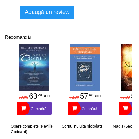
Adaugă un review
Recomandări:
63
57
58
.20
.60
RON
RON
79.00
72.00
73.00
Cumpără
Cumpără
Cu
Opere complete (Neville
Corpul nu uita niciodata
Magia (Secretu
Goddard)