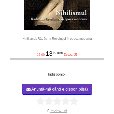
Nihilismul. Rădăcina Revoluției în epoca modernă
13
.50
RON
(Stoc 0)
15.00
Indisponibil
Anunță-mă când e disponibil(ă)
0
review-uri