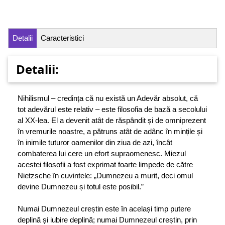
Detalii
Caracteristici
Detalii:
Nihilismul – credința că nu există un Adevăr absolut, că
tot adevărul este relativ – este filosofia de bază a secolului
al XX-lea. El a devenit atât de răspândit și de omniprezent
în vremurile noastre, a pătruns atât de adânc în mințile și
în inimile tuturor oamenilor din ziua de azi, încât
combaterea lui cere un efort supra­omenesc. Miezul
acestei filosofii a fost exprimat foarte limpede de către
Nietzsche în cuvintele: „Dumnezeu a murit, deci omul
devine Dumnezeu și totul este posibil.”
Numai Dumnezeul creștin este în același timp putere
deplină și iubire deplină; numai Dumnezeul creștin, prin