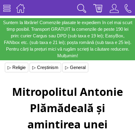
Suntem la librărie! Comenzile plasate le expediem în cel mai scurt
timp posibil. Transport GRATUIT la comenzile de peste 190 lei
prin: curier Cargus sau DPD (sub taxa e 19 lei); EasyBox,
FANbox etc. (sub taxa e 21 lei); poșta română (sub taxa e 25 lei).
Pentru cărți la prețuri mici vă rugăm scrieți la căutare reducere.
Mulțumim!
▷ Religie
▷ Creștinism
▷ General
Mitropolitul Antonie
Plămădeală și
amintirea unei