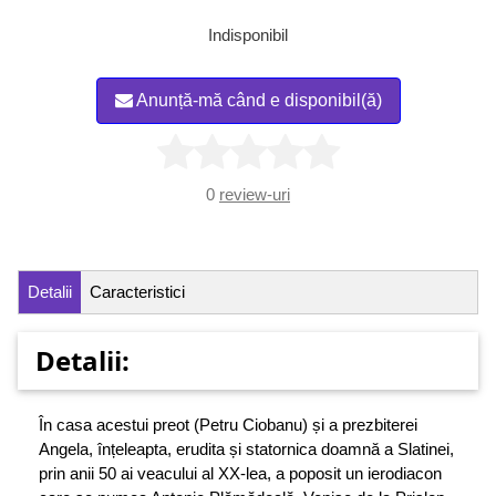
Indisponibil
Anunță-mă când e disponibil(ă)
0
review-uri
Detalii
Caracteristici
Detalii:
În casa acestui preot (Petru Ciobanu) și a prezbiterei
Angela, înțeleapta, erudita și statornica doamnă a Slatinei,
prin anii 50 ai veacului al XX-lea, a poposit un ierodiacon