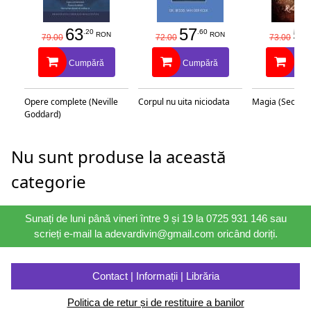
63
57
58
.20
.60
RON
RON
79.00
72.00
73.00
Cumpără
Cumpără
Cu
Opere complete (Neville
Corpul nu uita niciodata
Magia (Secretu
Goddard)
Nu sunt produse la această
categorie
Sunați de luni până vineri între 9 și 19 la 0725 931 146 sau
scrieți e-mail la adevardivin@gmail.com oricând doriți.
Contact | Informații | Librăria
Politica de retur și de restituire a banilor