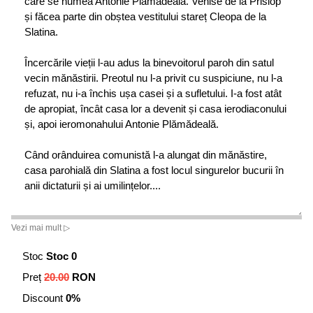
care se numea Antonie Plămădeală. Venise de la Prislop
și făcea parte din obștea vestitului stareț Cleopa de la
Slatina.
Încercările vieții l-au adus la binevoitorul paroh din satul
vecin mănăstirii. Preotul nu l-a privit cu suspiciune, nu l-a
refuzat, nu i-a închis ușa casei și a sufletului. I-a fost atât
de apropiat, încât casa lor a devenit și casa ierodiaconului
și, apoi ieromonahului Antonie Plămădeală.
Când orânduirea comunistă l-a alungat din mănăstire,
casa parohială din Slatina a fost locul singurelor bucurii în
anii dictaturii și ai umilințelor....
Vezi mai mult ▷
Stoc
Stoc 0
Preț
20.00
RON
Discount
0%