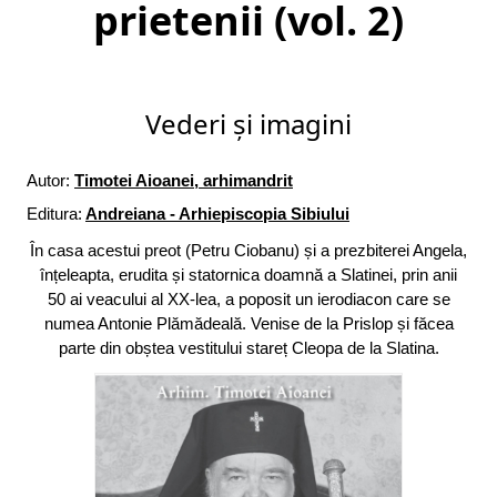
prietenii (vol. 2)
Vederi și imagini
Autor:
Timotei Aioanei, arhimandrit
Editura:
Andreiana - Arhiepiscopia Sibiului
În casa acestui preot (Petru Ciobanu) și a prezbiterei Angela,
înțeleapta, erudita și statornica doamnă a Slatinei, prin anii
50 ai veacului al XX-lea, a poposit un ierodiacon care se
numea Antonie Plămădeală. Venise de la Prislop și făcea
parte din obștea vestitului stareț Cleopa de la Slatina.