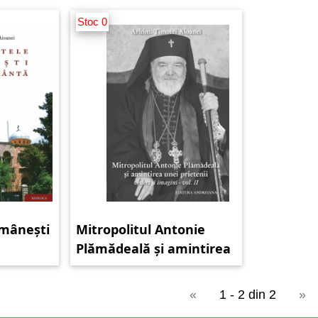
Stoc 0
omânești
Mitropolitul Antonie
Plămădeală și amintirea
unei prietenii (vol. 2)
«
1 - 2 din 2
»