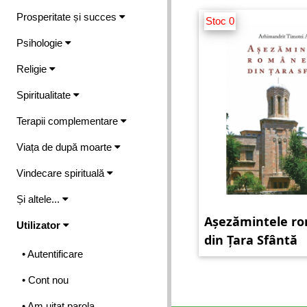
Prosperitate și succes
Stoc 0
Psihologie
Religie
Spiritualitate
Terapii complementare
Viața de după moarte
Vindecare spirituală
Și altele...
Așezămintele r
Utilizator
din Țara Sfântă
• Autentificare
• Cont nou
• Am uitat parola