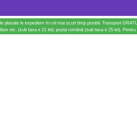
le plasate le expediem în cel mai scurt timp posibil. Transport GRAT
ox etc. (sub taxa e 21 lei); poșta română (sub taxa e 25 lei). Pentru 