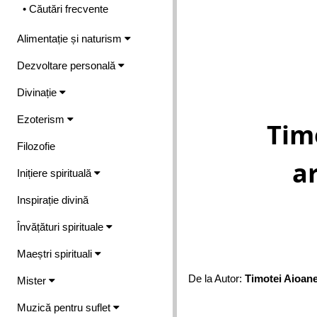
• Căutări frecvente
Alimentație și naturism
Dezvoltare personală
Divinație
Ezoterism
Tim
Filozofie
a
Inițiere spirituală
Inspirație divină
Învățături spirituale
Maeștri spirituali
De la Autor:
Timotei Aioane
Mister
Muzică pentru suflet