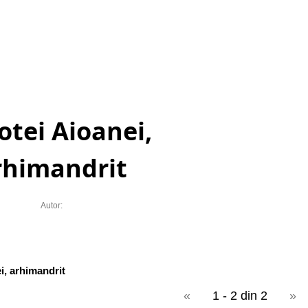
otei Aioanei,
rhimandrit
Autor:
i, arhimandrit
«
1 - 2 din 2
»