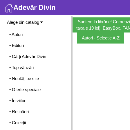
Adevăr Divin
Meniu
Suntem la librărie! Comenzi
Alege din catalog
taxa e 19 lei); EasyBox, FANb
• Autori
Autori - Selecție A-Z
• Edituri
• Cărți Adevăr Divin
• Top vânzări
• Noutăți pe site
• Oferte speciale
• În viitor
• Retipăriri
• Colecții