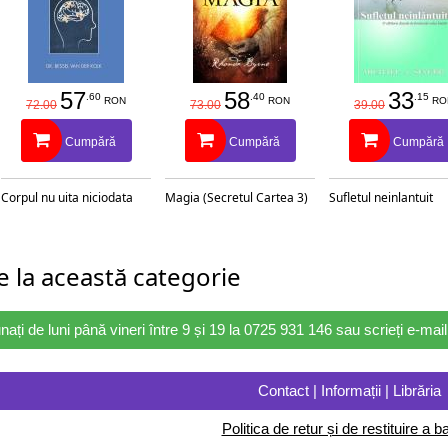
57
58
33
.60
.40
.15
RON
RON
RO
72.00
73.00
39.00
Cumpără
Cumpără
Cumpără
Corpul nu uita niciodata
Magia (Secretul Cartea 3)
Sufletul neinlantuit
 la această categorie
nați de luni până vineri între 9 și 19 la 0725 931 146 sau scrieți e-ma
Contact | Informații | Librăria
Politica de retur și de restituire a ba