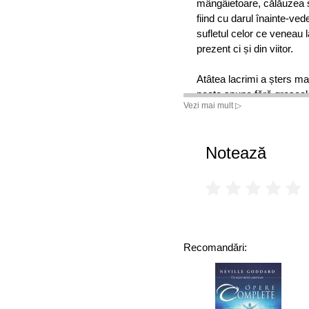
mângâietoare, călăuzea su
fiind cu darul înainte-ved
sufletul celor ce veneau l
prezent ci și din viitor.
Atâtea lacrimi a șters ma
poate spune fără greșeală
Vezi mai mult ▷
chiliile în care a viețuit 
De aceea o numeau toți:
Notează
îndrumătoare și ajutăto
Recomandări: