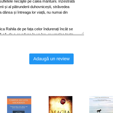
fletele necăjite pe calea mântuirii. înzestrată
erii și al pătrunderii duhovnicești, străvedea
a dânsa și întreaga lor viață, nu numai din
ica Rahila de pe fața celor îndurerați încât se
 că, de s-ar aduna la un loc, ar umplea toate
de-a lungul timpului în mănăstire.
 scumpa noastră maică mângâietoare,
are…
Adaugă un review