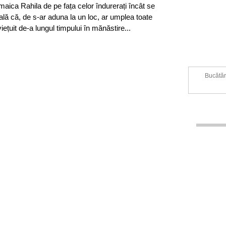
 maica Rahila de pe fața celor îndurerați încât se
lă că, de s-ar aduna la un loc, ar umplea toate
 viețuit de-a lungul timpului în mănăstire...
Bucătăr