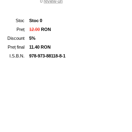
0
review-uri
Stoc
Stoc 0
Preț
12.00
RON
Discount
5%
Preț final
11.40 RON
I.S.B.N.
978-973-88118-8-1