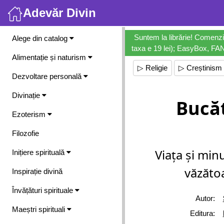
Adevăr Divin
Meniu
Suntem la librărie! Comenzi
Alege din catalog
taxa e 19 lei); EasyBox, FANb
Alimentație și naturism
▷ Religie
▷ Creștinism
Dezvoltare personală
Divinație
Bucăt
Ezoterism
Filozofie
Viața și minu
Inițiere spirituală
văzăto
Inspirație divină
Învățături spirituale
Autor:
Maeștri spirituali
Editura: