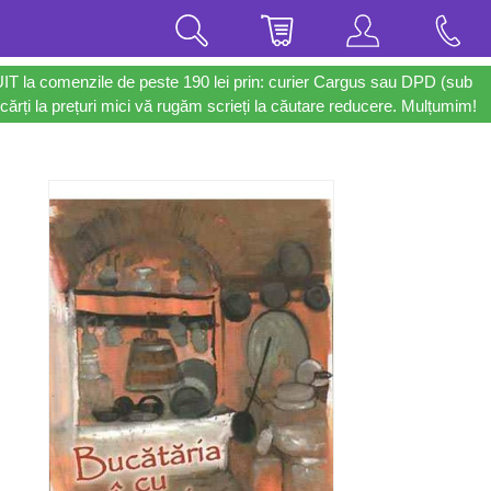
UIT la comenzile de peste 190 lei prin: curier Cargus sau DPD (sub
cărți la prețuri mici vă rugăm scrieți la căutare reducere. Mulțumim!