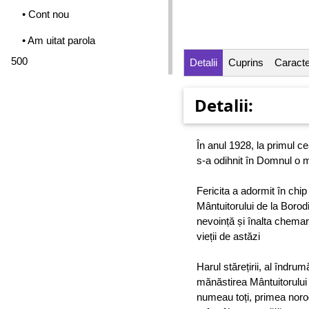
• Cont nou
• Am uitat parola
500
Detalii
Cuprins
Caracter
Detalii:
În anul 1928, la primul ce
s-a odihnit în Domnul o 
Fericita a adormit în chi
Mântuitorului de la Borodin
nevoință și înalta chemare
vieții de astăzi
Harul stărețirii, al îndrum
mănăstirea Mântuitorului
numeau toți, primea norodu