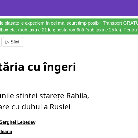
le plasate le expediem în cel mai scurt timp posibil. Transport GRAT
ox etc. (sub taxa e 21 lei); poșta română (sub taxa e 25 lei). Pentru 
▷ Sfinți
ăria cu îngeri
nile sfintei starețe Rahila,
are cu duhul a Rusiei
Serghei Lebedev
Ileana