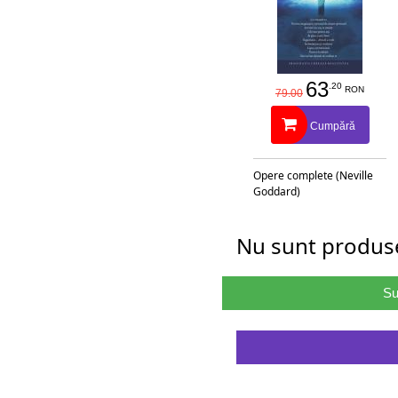
63
.20
RON
79.00
Cumpără
Opere complete (Neville
Goddard)
Nu sunt produse
Su