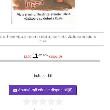
ia cu îngeri. Viața și minunile sfintei starețe Rahila, văzătoare cu duhul a
Rusiei
11
.40
RON
(Stoc 0)
12.00
Indisponibil
Anunță-mă când e disponibil(ă)