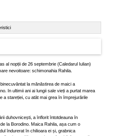
istici
as al nopții de 26 septembrie (Caledarul Iulian)
mare nevoitoare: schimonahia Rahila.
p binecuvântat la mănăstirea de maici a
o. In ultimii ani ai lungii sale vieți a purtat marea
 a stareției, cu atât mai grea în împrejurările
ării duhovnicești, a înflorit întotdeauna în
 de la Borodino. Maica Rahila, așa cum o
l îndurerat în chilioara ei și, grabnica