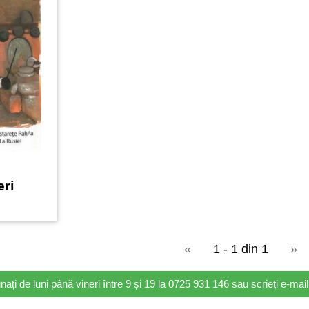
eri
«
1 - 1 din 1
»
nați de luni până vineri între 9 și 19 la 0725 931 146 sau scrieți e-ma