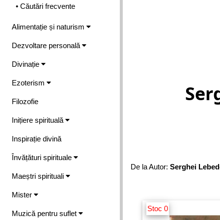
• Căutări frecvente
Alimentație și naturism
Dezvoltare personală
Divinație
Ezoterism
Ser
Filozofie
Inițiere spirituală
Inspirație divină
Învățături spirituale
De la Autor:
Serghei Lebed
Maeștri spirituali
Mister
Stoc 0
Muzică pentru suflet