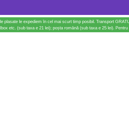
le plasate le expediem în cel mai scurt timp posibil. Transport GRAT
ox etc. (sub taxa e 21 lei); poșta română (sub taxa e 25 lei). Pentru 