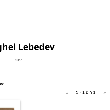
ghei Lebedev
Autor:
ev
«
1 - 1 din 1
»