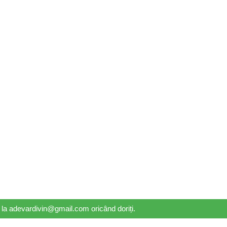
il la adevardivin@gmail.com oricând doriți.