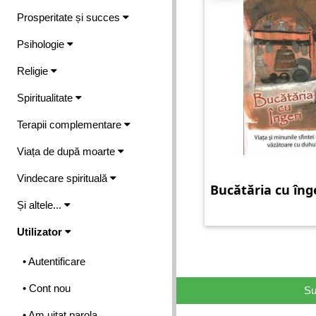
Prosperitate și succes
Psihologie
Religie
Spiritualitate
Terapii complementare
Viața de după moarte
Vindecare spirituală
Bucătăria cu îng
Și altele...
Utilizator
• Autentificare
• Cont nou
Su
• Am uitat parola