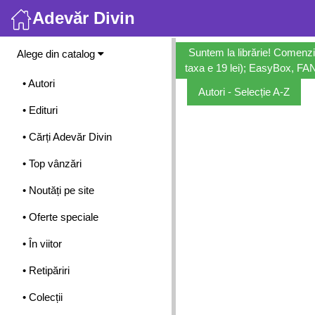
Adevăr Divin
Meniu
Suntem la librărie! Comenzi
Alege din catalog
taxa e 19 lei); EasyBox, FANb
• Autori
Autori - Selecție A-Z
• Edituri
• Cărți Adevăr Divin
• Top vânzări
• Noutăți pe site
• Oferte speciale
• În viitor
• Retipăriri
• Colecții