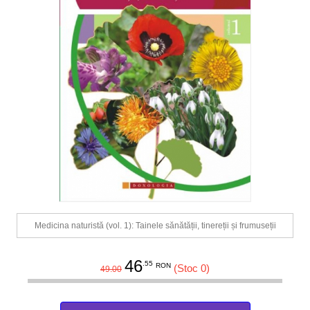
Medicina naturistă (vol. 1): Tainele sănătății, tinereții și frumuseții
46
.55
RON
(Stoc 0)
49.00