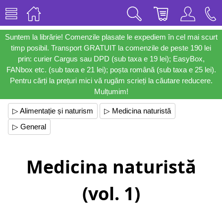
Suntem la librărie! Comenzile plasate le expediem în cel mai scurt
timp posibil. Transport GRATUIT la comenzile de peste 190 lei
prin: curier Cargus sau DPD (sub taxa e 19 lei); EasyBox,
FANbox etc. (sub taxa e 21 lei); poșta română (sub taxa e 25 lei).
Pentru cărți la prețuri mici vă rugăm scrieți la căutare reducere.
Mulțumim!
▷ Alimentație și naturism
▷ Medicina naturistă
▷ General
Medicina naturistă
(vol. 1)