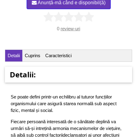
Anunță-mă când e disponibil(ă)
0
review-uri
Detalii
Cuprins
Caracteristici
Detalii:
Se poate defini printr-un echilibru al tuturor funcțiilor
organismului care asigură starea normală sub aspect
fizic, mental și social.
Fiecare persoană interesată de o sănătate deplină va
urmări să-și intrețină armonia mecanismelor de viețuire,
să aibă sub control factoriideclanșatori ai unor afecțiuni