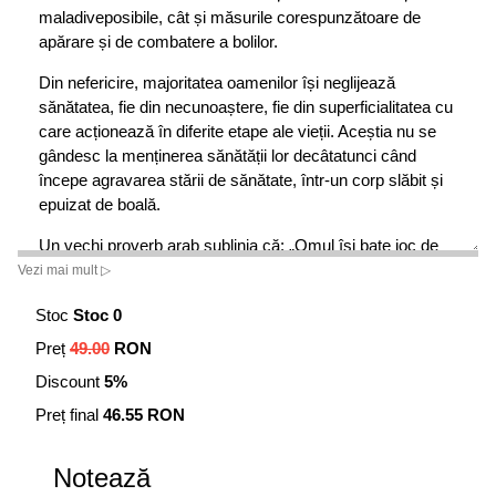
maladiveposibile, cât și măsurile corespunzătoare de
apărare și de combatere a bolilor.
Din nefericire, majoritatea oamenilor își neglijează
sănătatea, fie din necunoaștere, fie din superficialitatea cu
care acționează în diferite etape ale vieții. Aceștia nu se
gândesc la menținerea sănătății lor decâtatunci când
începe agravarea stării de sănătate, într-un corp slăbit și
epuizat de boală.
Un vechi proverb arab sublinia că: „Omul își bate joc de
două lucruri, atunci când le are: tinerețea și sănătatea”.
Vezi mai mult ▷
Cunoscutul scriitor și moralist francez La Brouyère
Stoc
Stoc 0
spunea: „Nu există pentru om decât trei evenimente:
Preț
49.00
RON
nașterea, viața și moartea. El nu simte când se naște, uită
Discount
5%
să-și întrețină viața, dar suferă când trebuie să moară”.
Preț final
46.55 RON
În fața acestei realități dure, omenirea are o șansă
valoroasă de a apela la sprijinul naturii înconjurătoare,
Notează
capabilă să pună la dispoziție nesecate izvoare de