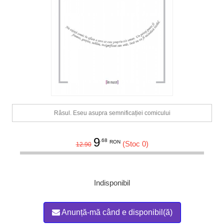
Râsul. Eseu asupra semnificației comicului
9
.68
RON
(Stoc 0)
12.90
Indisponibil
Anunță-mă când e disponibil(ă)