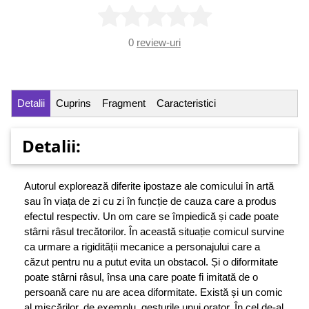
0
review-uri
Detalii
Cuprins
Fragment
Caracteristici
Detalii:
Autorul explorează diferite ipostaze ale comicului în artă
sau în viața de zi cu zi în funcție de cauza care a produs
efectul respectiv. Un om care se împiedică și cade poate
stârni râsul trecătorilor. În această situație comicul survine
ca urmare a rigidității mecanice a personajului care a
căzut pentru nu a putut evita un obstacol. Și o diformitate
poate stârni râsul, însa una care poate fi imitată de o
persoană care nu are acea diformitate. Există și un comic
al mișcărilor, de exemplu, gesturile unui orator. În cel de-al