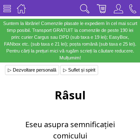
Suntem la librărie! Comenzile plasate le expediem în cel mai scurt
timp posibil. Transport GRATUIT la comenzile de peste 190 lei
prin: curier Cargus sau DPD (sub taxa e 19 lei); EasyBox,
FANbox etc. (sub taxa e 21 lei); poșta română (sub taxa e 25 lei).
Pentru cărți la prețuri mici vă rugăm scrieți la căutare reducere.
Mulțumim!
▷ Dezvoltare personală
▷ Suflet și spirit
Râsul
Eseu asupra semnificației
comicului