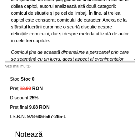
doilea capitol, autorul analizează altă două categorii:
comicul de situație și pe cel de limbaj. În fine, al treilea
capitol este consacrat comicului de caracter. Anexa de la
sfârșitul lucrării curprinde o scurtă discuție despre
definițiile comicului, dar și despre metoda utilizată de autor
în cele trei capitole.
Comicul ține de această dimensiune a persoanei prin care
se seamănă cu un lucru, acest aspect al evenimentelor
umane care imită prin rigiditatea sa de un fel cu totul
Vezi mai mult ▷
special, mecanismul pur și simplu, automatismul, de fapt
Stoc
Stoc 0
mișcarea fără viață. El exprimă, așadar, o imperfecțiune
individuală sau colectivă care necesită o corecție
Preț
12.90
RON
imediată. Râsul este însăși această corecție. Râsul este
Discount
25%
un anumit tip de gest social care subliniază și reprimă o
distragere specială a oamenilor și evenimentelor.
Preț final
9.68 RON
I.S.B.N.
978-606-587-285-1
Notează