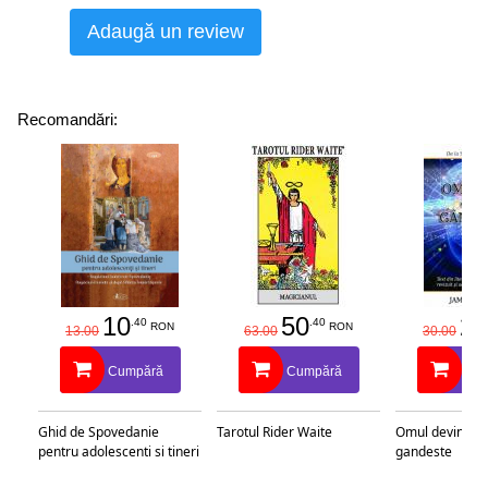
Adaugă un review
Recomandări:
10
50
25
.40
.40
RON
RON
13.00
63.00
30.00
Cumpără
Cumpără
Cu
Ghid de Spovedanie
Tarotul Rider Waite
Omul devine c
pentru adolescenti si tineri
gandeste