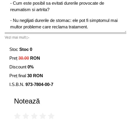
- Cum este posibil sa evitati durerile provocate de
reumatism si artrita?
- Nu neglijati durerile de stomac: ele pot fi simptomul mai
multor probleme care reclama tratament.
Vezi mai mult ▷
Stoc
Stoc 0
Preț
30.00
RON
Discount
0%
Preț final
30 RON
I.S.B.N.
973-7804-00-7
Notează