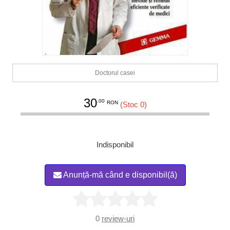
Doctorul casei
30
.00
RON
(Stoc 0)
Indisponibil
Anunță-mă când e disponibil(ă)
0
review-uri