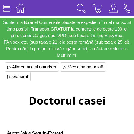
Suntem la librărie! Comenzile plasate le expediem în cel mai scurt
timp posibil. Transport GRATUIT la comenzile de peste 190 lei
prin: curier Cargus sau DPD (sub taxa e 19 lei); EasyBox,
FANbox etc. (sub taxa e 21 lei); poșta română (sub taxa e 25 lei).
Pentru cărți la prețuri mici vă rugăm scrieți la căutare reducere.
Mulțumim!
▷ Alimentație și naturism
▷ Medicina naturistă
▷ General
Doctorul casei
Autor:
Jakie Seguin-Eynard