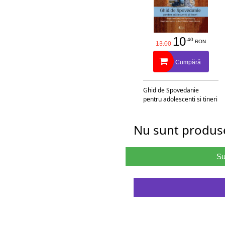
10
.40
RON
13.00
Cumpără
Ghid de Spovedanie
pentru adolescenti si tineri
Nu sunt produse
Su