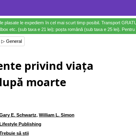
le plasate le expediem în cel mai scurt timp posibil. Transport GRAT
ox etc. (sub taxa e 21 lei); poșta română (sub taxa e 25 lei). Pentru 
▷ General
nte privind viața
după moarte
Gary E. Schwartz
,
William L. Simon
Lifestyle Publishing
Trebuie să știi