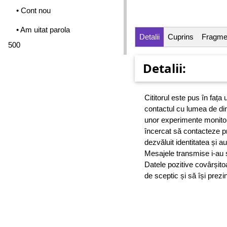
• Cont nou
• Am uitat parola
Detalii
Cuprins
Fragme
500
Detalii:
Cititorul este pus în fața 
contactul cu lumea de dinc
unor experimente monitor
încercat să contacteze pri
dezvăluit identitatea și 
Mesajele transmise i-au su
Datele pozitive covârșitoa
de sceptic și să își prezi