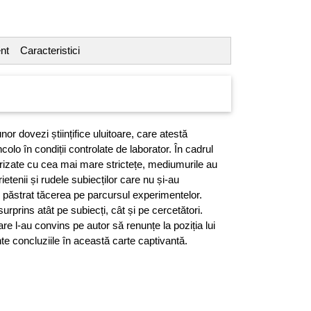
nt
Caracteristici
unor dovezi științifice uluitoare, care atestă
olo în condiții controlate de laborator. În cadrul
izate cu cea mai mare strictețe, mediumurile au
etenii și rudele subiecților care nu și-au
au păstrat tăcerea pe parcursul experimentelor.
rprins atât pe subiecți, cât și pe cercetători.
re l-au convins pe autor să renunțe la poziția lui
nte concluziile în această carte captivantă.