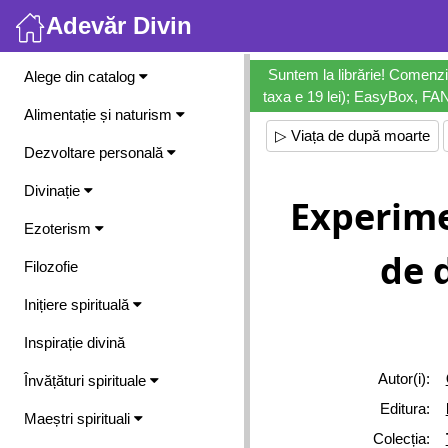
Adevăr Divin
Meniu
Suntem la librărie! Comenzi
Alege din catalog
taxa e 19 lei); EasyBox, FANb
Alimentație și naturism
▷ Viața de după moarte
Dezvoltare personală
Divinație
Experime
Ezoterism
de 
Filozofie
Inițiere spirituală
Inspirație divină
Autor(i):
Învățături spirituale
Editura:
Maeștri spirituali
Colecția: