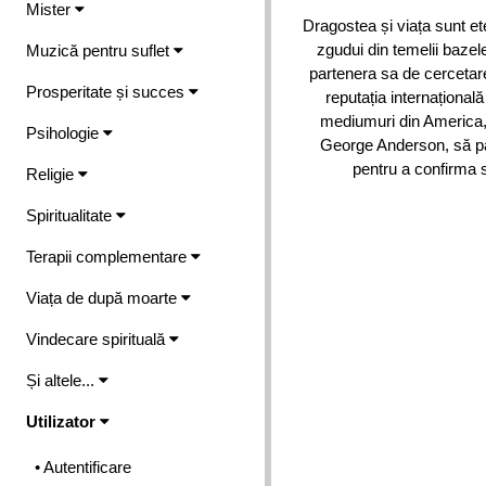
Mister
Dragostea și viața sunt e
zgudui din temelii bazele
Muzică pentru suflet
partenera sa de cercetare
Prosperitate și succes
reputația internațional
mediumuri din America,
Psihologie
George Anderson, să par
pentru a confirma s
Religie
Spiritualitate
Terapii complementare
Viața de după moarte
Vindecare spirituală
Și altele...
Utilizator
• Autentificare