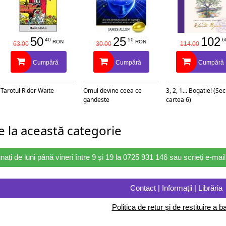
50
25
102
.40
.50
.6
RON
RON
63.00
30.00
114.00
Cumpără
Cumpără
Cumpără
Tarotul Rider Waite
Omul devine ceea ce
3, 2, 1... Bogatie! (Se
gandeste
cartea 6)
 la această categorie
nați de luni până vineri între 9 și 19 la 0725 931 146 sau scrieți e-ma
Contact | Informații | Librăria
Politica de retur și de restituire a ba