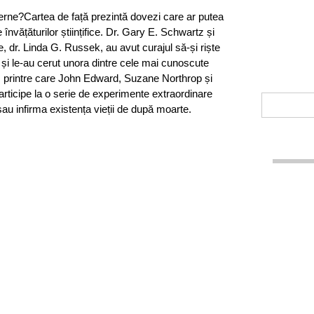
terne?Cartea de față prezintă dovezi care ar putea
 învățăturilor științifice. Dr. Gary E. Schwartz și
, dr. Linda G. Russek, au avut curajul să-și riște
ă și le-au cerut unora dintre cele mai cunoscute
 printre care John Edward, Suzane Northrop și
ticipe la o serie de experimente extraordinare
au infirma existența vieții de după moarte.