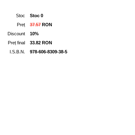
Stoc
Stoc 0
Preț
37.57
RON
Discount
10%
Preț final
33.82 RON
I.S.B.N.
978-606-8309-38-5