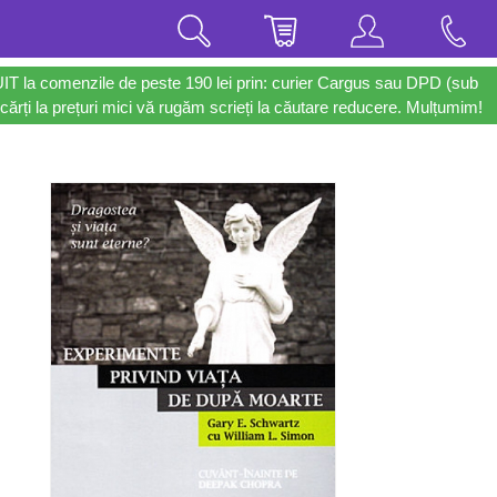
UIT la comenzile de peste 190 lei prin: curier Cargus sau DPD (sub
cărți la prețuri mici vă rugăm scrieți la căutare reducere. Mulțumim!