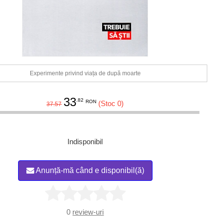
Experimente privind viața de după moarte
33
.82
RON
(Stoc 0)
37.57
Indisponibil
Anunță-mă când e disponibil(ă)
0
review-uri