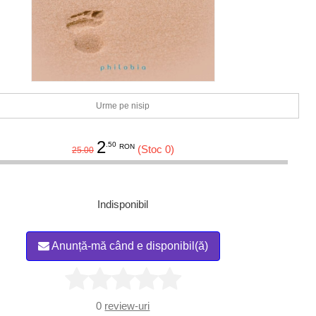
Urme pe nisip
2
.50
RON
(Stoc 0)
25.00
Indisponibil
Anunță-mă când e disponibil(ă)
0
review-uri