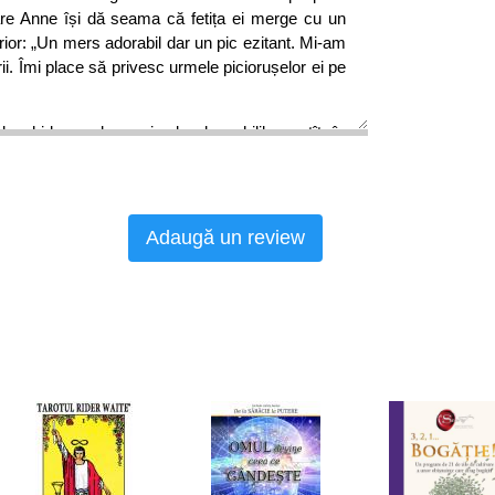
are Anne își dă seama că fetița ei merge cu un
erior: „Un mers adorabil dar un pic ezitant. Mi-am
ii. Îmi place să privesc urmele piciorușelor ei pe
deschide un lung șir de dezechilibre, atît în
sînul familiei sale: „Cînd au aflat că Thaïs este
t că viața mea se va transforma în coșmar. Acum
 lucrurile nu au stat deloc așa”.
Adaugă un review
iciodată urme pe nisip”, deoarece boala, pas cu
e motrice, ajungînd la paralizie totală. Dragostea
ei o determină pe Anne să suporte orice, chiar și
atît de bine, acest musafir inoportun al vieților
oate fațetele”, mai puțin pe cea care să o împingă
 de a comunica cu fiica ei, care nu mai auzea, nu
emonstrează că „noi nu vedem bine decît cu
este invizibil pentru simțuri.