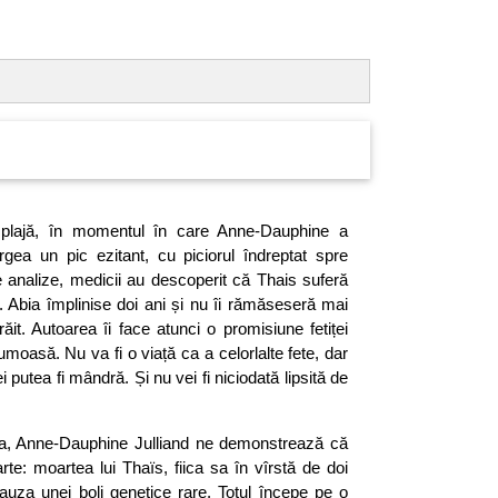
plajă, în momentul în care Anne-Dauphine a
gea un pic ezitant, cu piciorul îndreptat spre
e analize, medicii au descoperit că Thais suferă
. Abia împlinise doi ani și nu îi rămăseseră mai
ăit. Autoarea îi face atunci o promisiune fetiței
umoasă. Nu va fi o viață ca a celorlalte fete, dar
i putea fi mândră. Și nu vei fi niciodată lipsită de
ța, Anne-Dauphine Julliand ne demonstrează că
rte: moartea lui Thaïs, fiica sa în vîrstă de doi
cauza unei boli genetice rare. Totul începe pe o