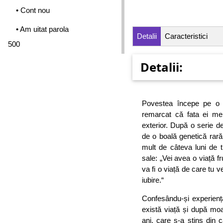
• Cont nou
• Am uitat parola
Detalii
Caracteristici
500
Detalii:
Povestea începe pe o 
remarcat că fata ei mer
exterior. După o serie d
de o boală genetică rară
mult de câteva luni de tr
sale: „Vei avea o viață fr
va fi o viață de care tu ve
iubire.“
Confesându-și experien
există viață și după moa
ani, care s-a stins din 