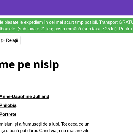
le plasate le expediem în cel mai scurt timp posibil. Transport GRAT
ox etc. (sub taxa e 21 lei); poșta română (sub taxa e 25 lei). Pentru 
▷ Relații
me pe nisip
Anne-Dauphine Julliand
Philobia
Portrete
isiuni și a frumuseții de a iubi. Tot ceea ce un
ii și o bonă pot dărui. Când viața nu mai are zile,