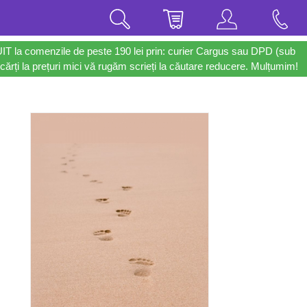
UIT la comenzile de peste 190 lei prin: curier Cargus sau DPD (sub
cărți la prețuri mici vă rugăm scrieți la căutare reducere. Mulțumim!