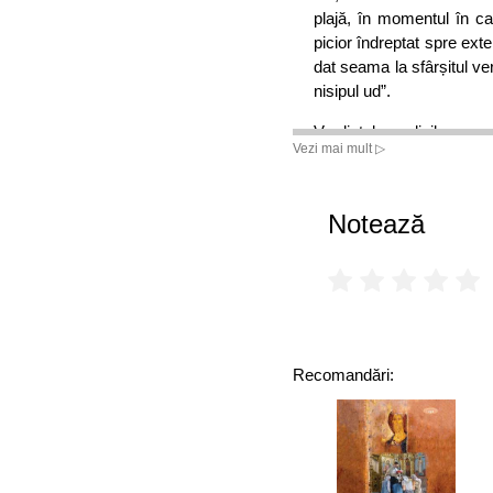
plajă, în momentul în c
picior îndreptat spre ext
dat seama la sfârșitul ver
nisipul ud”.
Verdictul medicilor va 
Vezi mai mult ▷
interiorul ei, cît și în 
bolnavă, mulți au crezu
au ocazia să înțeleagă că
Notează
„Thaïs nu va mai lăsa n
pas, îi va afecta funcțiil
pe care i-o poartă micuț
suferința: „O cunoaștem 
noastre. Am trăit-o sub t
la disperare.
Recomandări:
Relația și modul special
vorbea și nu vedea, d
inima”. Uneori, esențialul 