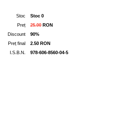
Stoc
Stoc 0
Preț
25.00
RON
Discount
90%
Preț final
2.50 RON
I.S.B.N.
978-606-8560-04-5