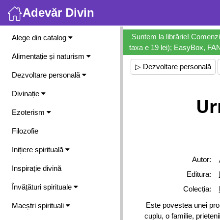
Adevăr Divin
Meniu
Suntem la librărie! Comenzi
Alege din catalog
taxa e 19 lei); EasyBox, FANb
Alimentație și naturism
▷ Dezvoltare personală
Dezvoltare personală
Divinație
Ur
Ezoterism
Filozofie
Inițiere spirituală
Autor:
Inspirație divină
Editura:
Învățături spirituale
Colecția:
Este povestea unei prom
Maeștri spirituali
cuplu, o familie, prieten