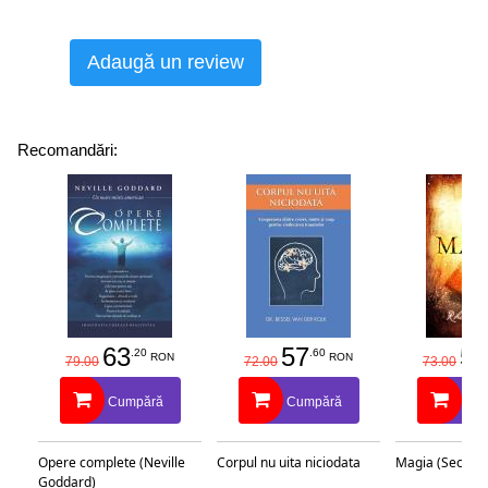
Adaugă un review
Recomandări:
63
57
58
.20
.60
RON
RON
79.00
72.00
73.00
Cumpără
Cumpără
Cu
Opere complete (Neville
Corpul nu uita niciodata
Magia (Secretu
Goddard)