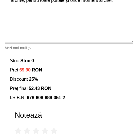
arome, pentru toate poftele și orice moment al zilei.
Vezi mai mult ▷
Stoc
Stoc 0
Preț
69.90
RON
Discount
25%
Preț final
52.43 RON
I.S.B.N.
978-606-686-051-2
Notează