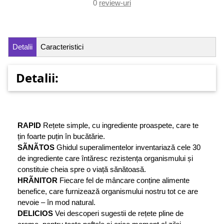
0
review-uri
Detalii
Caracteristici
Detalii:
RAPID
Rețete simple, cu ingrediente proaspete, care te
țin foarte puțin în bucătărie.
SÃNÃTOS
Ghidul superalimentelor inventariază cele 30
de ingrediente care întăresc rezistența organismului și
constituie cheia spre o viață sănătoasă.
HRÃNITOR
Fiecare fel de mâncare conține alimente
benefice, care furnizează organismului nostru tot ce are
nevoie – în mod natural.
DELICIOS
Vei descoperi sugestii de rețete pline de