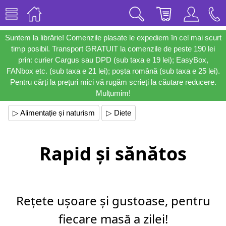
Suntem la librărie! Comenzile plasate le expediem în cel mai scurt
timp posibil. Transport GRATUIT la comenzile de peste 190 lei
prin: curier Cargus sau DPD (sub taxa e 19 lei); EasyBox,
FANbox etc. (sub taxa e 21 lei); poșta română (sub taxa e 25 lei).
Pentru cărți la prețuri mici vă rugăm scrieți la căutare reducere.
Mulțumim!
▷ Alimentație și naturism
▷ Diete
Rapid și sănătos
Rețete ușoare și gustoase, pentru
fiecare masă a zilei!