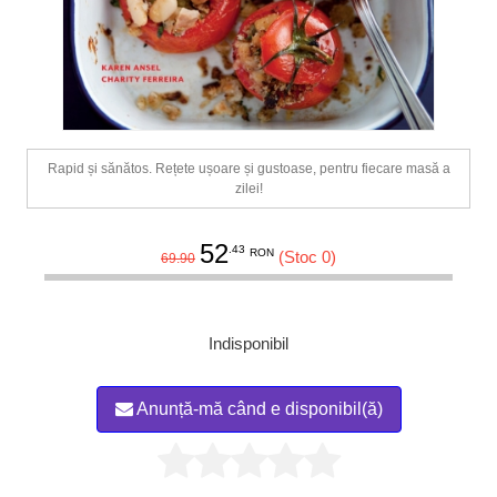
Rapid și sănătos. Rețete ușoare și gustoase, pentru fiecare masă a
zilei!
52
.43
RON
(Stoc 0)
69.90
Indisponibil
Anunță-mă când e disponibil(ă)