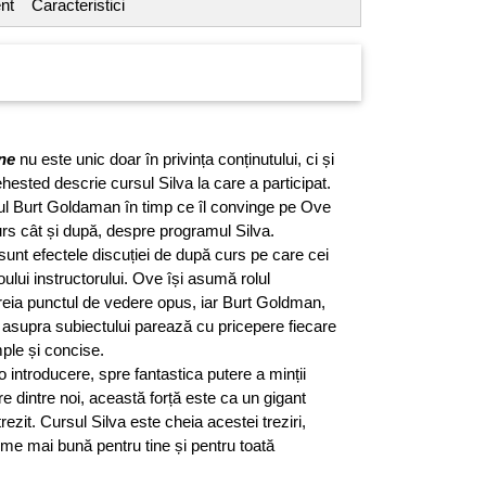
nt
Caracteristici
ine
nu este unic doar în privința conținutului, ci și
Sehested descrie cursul Silva la care a participat.
rul Burt Goldaman în timp ce îl convinge pe Ove
curs cât și după, despre programul Silva.
sunt efectele discuției de după curs pe care cei
roului instructorului. Ove își asumă rolul
preia punctul de vedere opus, iar Burt Goldman,
 asupra subiectului parează cu pricepere fiecare
mple și concise.
 introducere, spre fantastica putere a minții
 dintre noi, această forță este ca un gigant
rezit. Cursul Silva este cheia acestei treziri,
me mai bună pentru tine și pentru toată