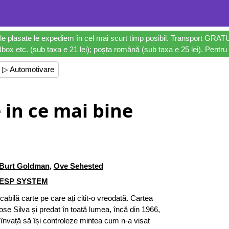
le plasate le expediem în cel mai scurt timp posibil. Transport GRAT
ox etc. (sub taxa e 21 lei); poșta română (sub taxa e 25 lei). Pentru 
▷ Automotivare
 in ce mai bine
Burt Goldman
,
Ove Sehested
ESP SYSTEM
abilă carte pe care ați citit-o vreodată. Cartea
ose Silva și predat în toată lumea, încă din 1966,
l învață să își controleze mintea cum n-a visat