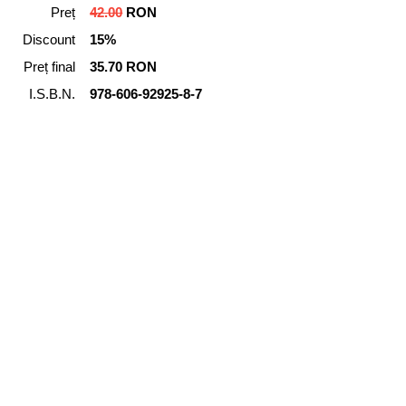
Preț
42.00
RON
Discount
15%
Preț final
35.70 RON
I.S.B.N.
978-606-92925-8-7