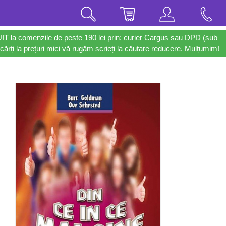
UIT la comenzile de peste 190 lei prin: curier Cargus sau DPD (sub
cărți la prețuri mici vă rugăm scrieți la căutare reducere. Mulțumim!