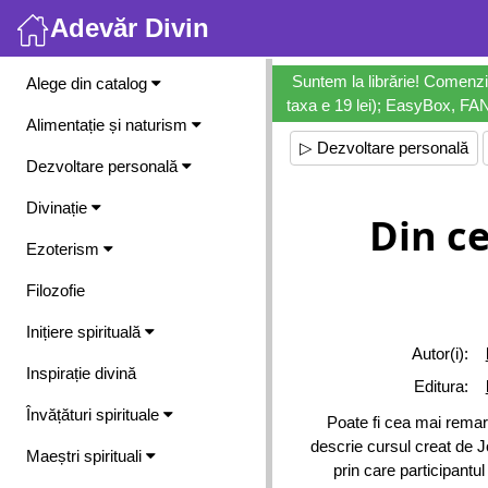
Adevăr Divin
Meniu
Suntem la librărie! Comenzi
Alege din catalog
taxa e 19 lei); EasyBox, FANb
Alimentație și naturism
▷ Dezvoltare personală
Dezvoltare personală
Divinație
Din ce
Ezoterism
Filozofie
Inițiere spirituală
Autor(i):
Inspirație divină
Editura:
Învățături spirituale
Poate fi cea mai remarc
descrie cursul creat de J
Maeștri spirituali
prin care participantu