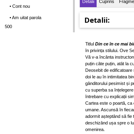
Detalii
Cuprins
Fragme
• Cont nou
• Am uitat parola
Detalii:
500
Titlul
Din ce în ce mai b
în privința stilului. Ove 
Vă v-a încânta instructo
puțin câte puțin, atât la 
Deosebit de edificatoare 
doi le au în intimitatea bi
gânditorului pesimist și 
cu superba sa înțelegere
întrebare cu explicații si
Cartea este o poartă, ca o
umane. Ascunsă în fiecare
adormit așteptând să fie t
deschizând ușa spre o lu
omenirea.