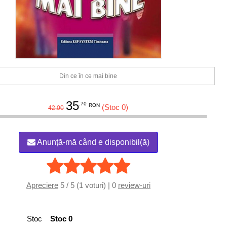
Din ce în ce mai bine
35
.70
RON
(Stoc 0)
42.00
Anunță-mă când e disponibil(ă)
Apreciere
5 / 5 (1 voturi) | 0
review-uri
Stoc
Stoc 0