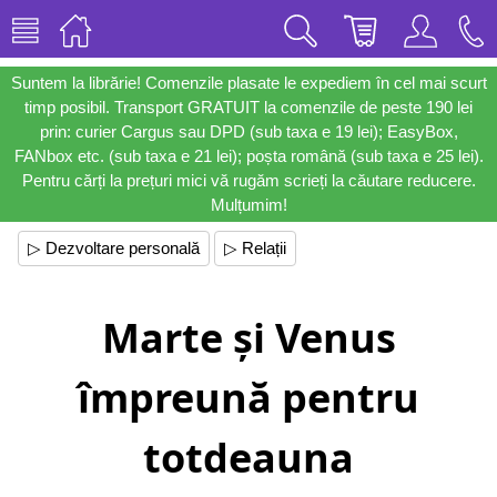
Suntem la librărie! Comenzile plasate le expediem în cel mai scurt
timp posibil. Transport GRATUIT la comenzile de peste 190 lei
prin: curier Cargus sau DPD (sub taxa e 19 lei); EasyBox,
FANbox etc. (sub taxa e 21 lei); poșta română (sub taxa e 25 lei).
Pentru cărți la prețuri mici vă rugăm scrieți la căutare reducere.
Mulțumim!
▷ Dezvoltare personală
▷ Relații
Marte și Venus
împreună pentru
totdeauna