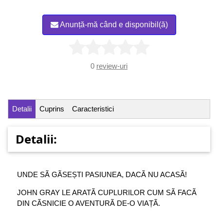
Anunță-mă când e disponibil(ă)
0
review-uri
Detalii
Cuprins
Caracteristici
Detalii:
UNDE SÃ GÃSEȘTI PASIUNEA, DACÃ NU ACASÃ!
JOHN GRAY LE ARATÃ CUPLURILOR CUM SÃ FACÃ
DIN CÃSNICIE O AVENTURÃ DE-O VIAȚÃ.