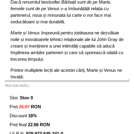
Dacă renumitul bestseller
Bărbații sunt de pe Marte,
femeile sunt de pe Venus
v-a îmbunătățit relația cu
partenerul, noua și minunata lui carte o vor face mai
seducătoare și mai durabilă.
Marte și Venus împreună pentru totdeauna
ne dezvăluie
noile și inovatoarele tehnici relaționale ale lui John Gray de
creare și menținere a unei intimități capabile să aducă
împlinirea ambilor parteneri și care să sporească odată cu
trecerea timpului.
Printre multiplele lecții ale acestei cărți, Marte și Venus ne
învață:
Vezi mai mult ▷
· de ce au cea mai mare nevoie femeile și ce vor
realmente bărbații
Stoc
Stoc 0
· tehnicile masculine de a asculta fără supărare
Preț
26.97
RON
Discount
16%
· tehnicile feminine de a vorbi astfel încât partenerul să
asculte
Preț final
22.66 RON
I.S.B.N.
978-973-645-341-0