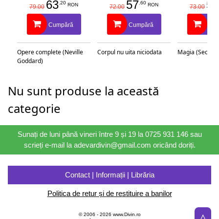
63
57
58
.20
.60
RON
RON
79.00
72.00
73.00
Cumpără
Cumpără
Cu
Opere complete (Neville
Corpul nu uita niciodata
Magia (Secretu
Goddard)
Nu sunt produse la această
categorie
Sunați de luni până vineri între 9 și 19 la 0725 931 146 sau
scrieți e-mail la adevardivin@gmail.com oricând doriți.
Contact | Informații | Librăria
Politica de retur și de restituire a banilor
△
© 2006 - 2026 www.Divin.ro