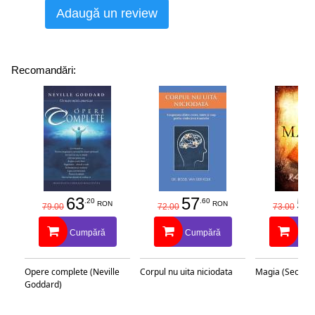
Adaugă un review
Recomandări:
63
57
58
.20
.60
RON
RON
79.00
72.00
73.00
Cumpără
Cumpără
Cu
Opere complete (Neville
Corpul nu uita niciodata
Magia (Secretu
Goddard)