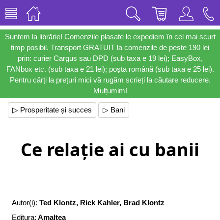
Suntem la librărie! Comenzile plasate le expediem în cel mai scurt
timp posibil. Transport GRATUIT la comenzile de peste 190 lei
prin: curier Cargus sau DPD (sub taxa e 19 lei); EasyBox,
FANbox etc. (sub taxa e 21 lei); poșta română (sub taxa e 25 lei).
Pentru cărți la prețuri mici vă rugăm scrieți la căutare reducere.
Mulțumim!
▷ Prosperitate și succes
▷ Bani
Ce relație ai cu banii
Autor(i):
Ted Klontz
,
Rick Kahler
,
Brad Klontz
Editura:
Amaltea