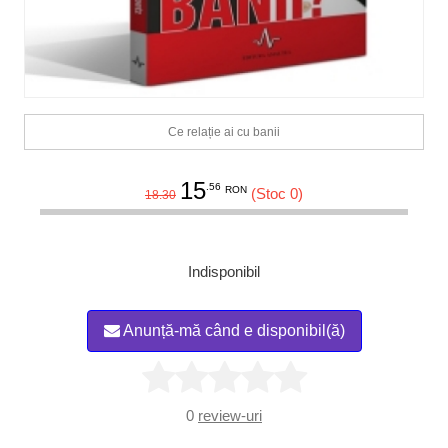
Ce relație ai cu banii
15
.56
RON
(Stoc 0)
18.30
Indisponibil
Anunță-mă când e disponibil(ă)
0
review-uri