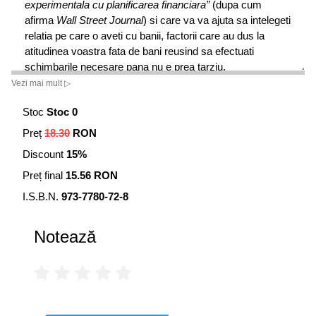
experimentala cu planificarea financiara”
(dupa cum
afirma
Wall Street Journal
) si care va va ajuta sa intelegeti
relatia pe care o aveti cu banii, factorii care au dus la
atitudinea voastra fata de bani reusind sa efectuati
schimbarile necesare pana nu e prea tarziu.
Aplicand procesul pe care l-au folosit cu succes in relatia
Vezi mai mult ▷
cu propriii clienti, autorii va vor arata:
Stoc
Stoc 0
cum sa recunoasteti prejudecatile legate de bani, care va
Preț
18.30
RON
pot prinde in cursa;cum sa echilibrati relatia dintre averea
Discount
15%
neta si propria valoare;cum sa descoperiti scopurile si
valorile autentice;cum sa va schimbati permanent
Preț final
15.56 RON
comportamentul auto-distructiv legat de bani;si, prin
I.S.B.N.
973-7780-72-8
intermediul celor cinci principii ale prosperitatii financiare,
cum sa lasati familiei o mostenire consistenta.
Notează