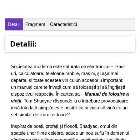
Detalii
Fragment
Caracteristici
Detalii:
Societatea modernă este saturată de electronice – iPad-
uri, calculatoare, telefoane mobile, mașini, și așa mai
departe, și toate acestea vin cu un accesoriu important:
un manual care te învață cum să folosești și să îngrijești
dispozitivul respectiv. În cartea sa –
Manual de folosire a
vie
ț
ii
, Tom Shadyac răspunde la o întrebare provocatoare
însă totodată simplă: este posibil ca și viața să vină cu un
set similar de linii directoare?
Inspirat de poeți, profeți și filosofi, Shadyac, omul din
spatele unor filme celebre, aduce un nou suflu în domeniul
cărților de dezvoltare personală și spiritualitate. Invitându-