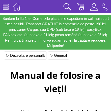
Suntem la librărie! Comenzile plasate le expediem în cel mai scurt
timp posibil. Transport GRATUIT la comenzile de peste 190 lei
prin: curier Cargus sau DPD (sub taxa e 19 lei); EasyBox,
FANbox etc. (sub taxa e 21 lei); poșta română (sub taxa e 25 lei).
Pentru cărți la prețuri mici vă rugăm scrieți la căutare reducere.
Mulțumim!
▷ Dezvoltare personală
▷ General
Manual de folosire a
vieții