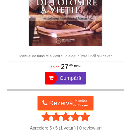
Manual de folosire a vieții cu dialoguri între Frică și Adevăr
27
.00
RON
30.00
Cumpără
în librăria
Rezervă
din
Brașov
Apreciere
5 / 5 (1 voturi) | 0
review-uri