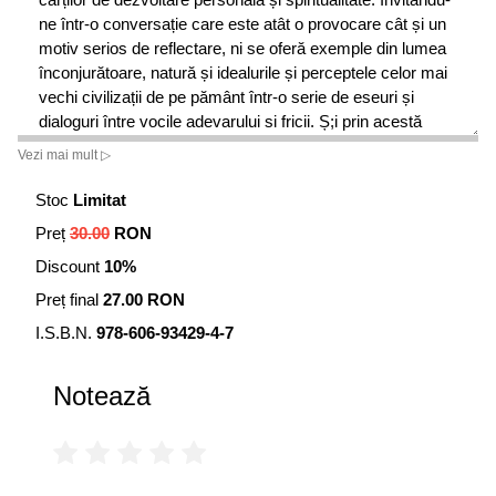
ne într-o conversație care este atât o provocare cât și un
motiv serios de reflectare, ni se oferă exemple din lumea
înconjurătoare, natură și idealurile și perceptele celor mai
vechi civilizații de pe pământ într-o serie de eseuri și
dialoguri între vocile adevarului si fricii. Ș;i prin acestă
analiză, ni se deschid ochii la un principiu de bază care ar
Vezi mai mult ▷
trebui să ghideze rasa umană: iubirea. Acest singur
principiu este, în esență, manualul nostru de operare... și
Stoc
Limitat
instrucțiunile sale sunt foarte simple.
Preț
30.00
RON
Întrebarea la care el își propune să răspundă este: avem
Discount
10%
oare curajul de a trăi în conformitate cu acest precept – să
Preț final
27.00 RON
pășim în afara modului în care funcționează? Avem oare
curajul de a schimba și a renunța la ideile care au dus la
I.S.B.N.
978-606-93429-4-7
război, sărăcie, genocid și distrugerea mediului?
Notează
Cu viziunea inspiratoare a lui Shadyac asupra a ceea ce
poate fi lumea și împreună cu sfatul său simplu despre
cum să ne apropiem de acest țel, răspunsul la aceste
întrebări va fi un răsunător DA .