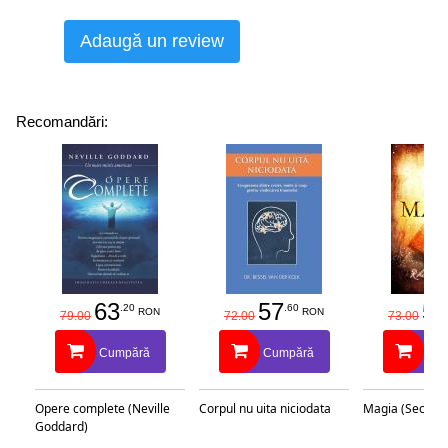
Adaugă un review
Recomandări:
63
57
58
.20
.60
RON
RON
79.00
72.00
73.00
Cumpără
Cumpără
Cu
Opere complete (Neville
Corpul nu uita niciodata
Magia (Secretu
Goddard)