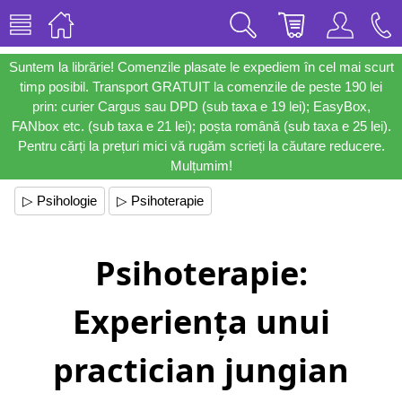
Suntem la librărie! Comenzile plasate le expediem în cel mai scurt
timp posibil. Transport GRATUIT la comenzile de peste 190 lei
prin: curier Cargus sau DPD (sub taxa e 19 lei); EasyBox,
FANbox etc. (sub taxa e 21 lei); poșta română (sub taxa e 25 lei).
Pentru cărți la prețuri mici vă rugăm scrieți la căutare reducere.
Mulțumim!
▷ Psihologie
▷ Psihoterapie
Psihoterapie:
Experiența unui
practician jungian