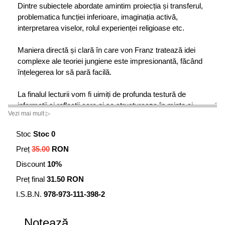
Dintre subiectele abordate amintim proiecția și transferul,
problematica funcției inferioare, imaginația activă,
interpretarea viselor, rolul experienței religioase etc.
Maniera directă și clară în care von Franz tratează idei
complexe ale teoriei jungiene este impresionantă, făcând
înțelegerea lor să pară facilă.
La finalul lecturii vom fi uimiți de profunda testură de
informații și reflecții care ni se structureaza în minte și
Vezi mai mult ▷
care ne oferă o noua perspectivă asupra propriei noastre
vieți psihice.
Stoc
Stoc 0
Preț
35.00
RON
Discount
10%
Preț final
31.50 RON
I.S.B.N.
978-973-111-398-2
Notează