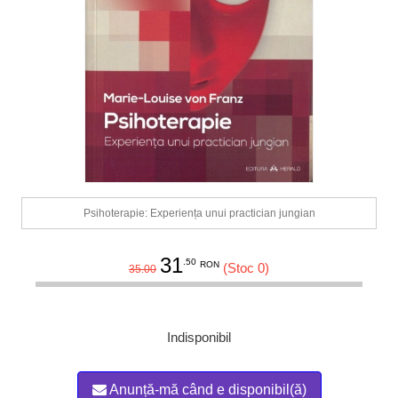
Psihoterapie: Experiența unui practician jungian
31
.50
RON
(Stoc 0)
35.00
Indisponibil
Anunță-mă când e disponibil(ă)