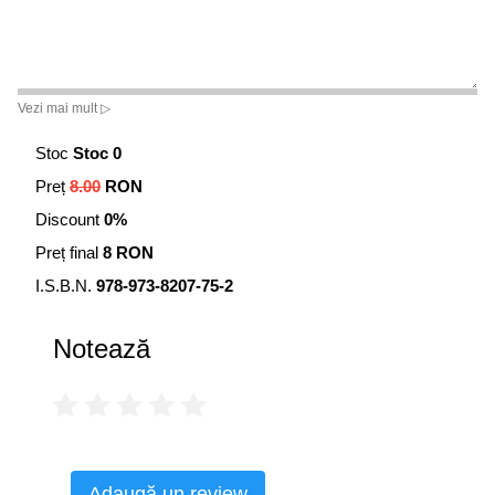
Vezi mai mult ▷
Stoc
Stoc 0
Preț
8.00
RON
Discount
0%
Preț final
8 RON
I.S.B.N.
978-973-8207-75-2
Notează
Adaugă un review