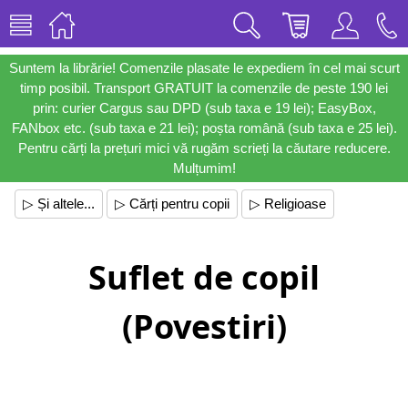
Suntem la librărie! Comenzile plasate le expediem în cel mai scurt
timp posibil. Transport GRATUIT la comenzile de peste 190 lei
prin: curier Cargus sau DPD (sub taxa e 19 lei); EasyBox,
FANbox etc. (sub taxa e 21 lei); poșta română (sub taxa e 25 lei).
Pentru cărți la prețuri mici vă rugăm scrieți la căutare reducere.
Mulțumim!
▷ Și altele...
▷ Cărți pentru copii
▷ Religioase
Suflet de copil
(Povestiri)