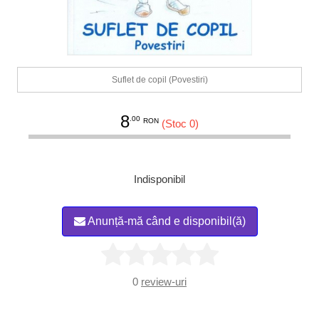
Suflet de copil (Povestiri)
8
.00
RON
(Stoc 0)
Indisponibil
Anunță-mă când e disponibil(ă)
0
review-uri