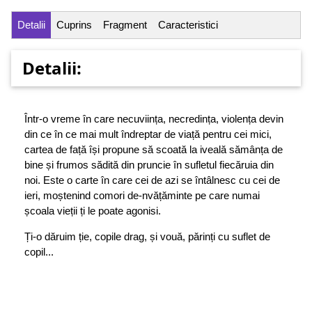
Detalii
Cuprins
Fragment
Caracteristici
Detalii:
Într-o vreme în care necuviința, necredința, violența devin
din ce în ce mai mult îndreptar de viață pentru cei mici,
cartea de față își propune să scoată la iveală sămânța de
bine și frumos sădită din pruncie în sufletul fiecăruia din
noi. Este o carte în care cei de azi se întâlnesc cu cei de
ieri, moștenind comori de-nvățăminte pe care numai
școala vieții ți le poate agonisi.
Ți-o dăruim ție, copile drag, și vouă, părinți cu suflet de
copil...