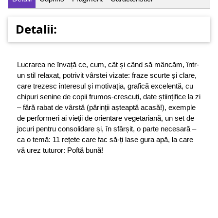
Detalii:
Lucrarea ne învață ce, cum, cât și când să mâncăm, într-
un stil relaxat, potrivit vârstei vizate: fraze scurte și clare,
care trezesc interesul și motivația, grafică excelentă, cu
chipuri senine de copii frumos-crescuți, date științifice la zi
– fără rabat de vârstă (părinții așteaptă acasă!), exemple
de performeri ai vieții de orientare vegetariană, un set de
jocuri pentru consolidare și, în sfârșit, o parte necesară –
ca o temă: 11 rețete care fac să-ți lase gura apă, la care
vă urez tuturor: Poftă bună!