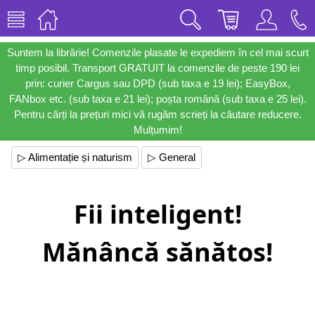
Suntem la librărie! Comenzile plasate le expediem în cel mai scurt
timp posibil. Transport GRATUIT la comenzile de peste 190 lei
prin: curier Cargus sau DPD (sub taxa e 19 lei); EasyBox,
FANbox etc. (sub taxa e 21 lei); poșta română (sub taxa e 25 lei).
Pentru cărți la prețuri mici vă rugăm scrieți la căutare reducere.
Mulțumim!
▷ Alimentație și naturism
▷ General
Fii inteligent!
Mănâncă sănătos!