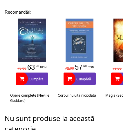
Recomandări:
63
57
58
.20
.60
RON
RON
79.00
72.00
73.00
Cumpără
Cumpără
Cu
Opere complete (Neville
Corpul nu uita niciodata
Magia (Secretu
Goddard)
Nu sunt produse la această
categorie