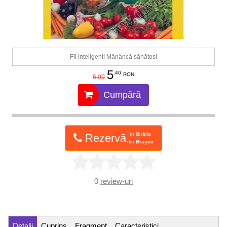
Fii inteligent! Mănâncă sănătos!
5
.40
RON
6.00
Cumpără
în librăria
Rezervă
din
Brașov
0
review-uri
Detalii
Cuprins
Fragment
Caracteristici