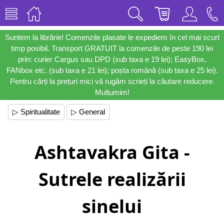
Suntem la librărie! Comenzile plasate le expediem în cel mai scurt
timp posibil. Transport GRATUIT la comenzile de peste 190 lei
prin: curier Cargus sau DPD (sub taxa e 19 lei); EasyBox,
FANbox etc. (sub taxa e 21 lei); poșta română (sub taxa e 25 lei).
Pentru cărți la prețuri mici vă rugăm scrieți la căutare reducere.
Mulțumim!
▷ Spiritualitate
▷ General
Ashtavakra Gita -
Sutrele realizării
sinelui