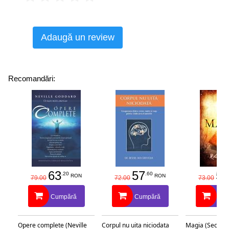
Adaugă un review
Recomandări:
63
57
58
.20
.60
RON
RON
79.00
72.00
73.00
Cumpără
Cumpără
Cu
Opere complete (Neville
Corpul nu uita niciodata
Magia (Secretu