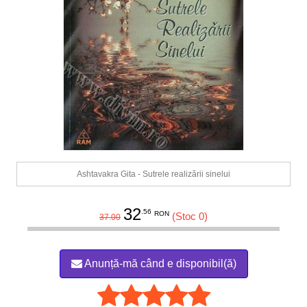
Ashtavakra Gita - Sutrele realizării sinelui
32
.56
RON
(Stoc 0)
37.00
Anunță-mă când e disponibil(ă)