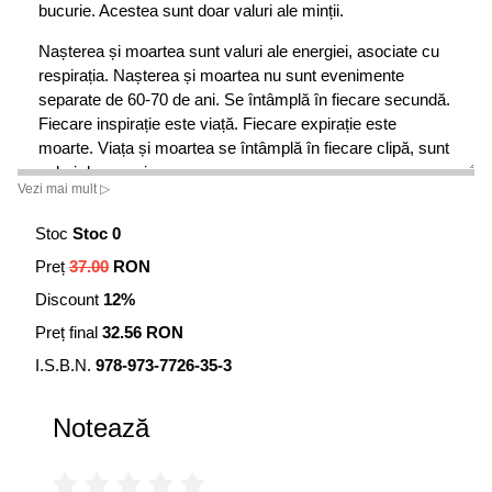
bucurie. Acestea sunt doar valuri ale minții.
Nașterea și moartea sunt valuri ale energiei, asociate cu
respirația. Nașterea și moartea nu sunt evenimente
separate de 60-70 de ani. Se întâmplă în fiecare secundă.
Fiecare inspirație este viață. Fiecare expirație este
moarte. Viața și moartea se întâmplă în fiecare clipă, sunt
valuri de energie.
Vezi mai mult ▷
Acestea sunt cele șase valuri ale vieții și Ashtavakra
Stoc
Stoc 0
spune că ființa umană este dincolo de ele. Ești
observatorul (experimentatorul) acestor șase valuri.
Preț
37.00
RON
Discount
12%
Preț final
32.56 RON
I.S.B.N.
978-973-7726-35-3
Notează