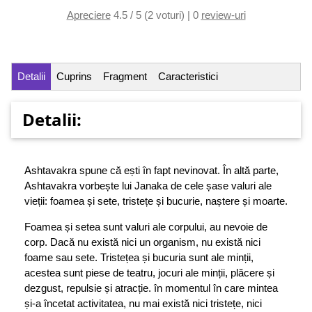
Apreciere
4.5 / 5 (2 voturi) | 0
review-uri
Detalii
Cuprins
Fragment
Caracteristici
Detalii:
Ashtavakra spune că ești în fapt nevinovat. În altă parte,
Ashtavakra vorbește lui Janaka de cele șase valuri ale
vieții: foamea și sete, tristețe și bucurie, naștere și moarte.
Foamea și setea sunt valuri ale corpului, au nevoie de
corp. Dacă nu există nici un organism, nu există nici
foame sau sete. Tristețea și bucuria sunt ale minții,
acestea sunt piese de teatru, jocuri ale minții, plăcere și
dezgust, repulsie și atracție. în momentul în care mintea
și-a încetat activitatea, nu mai există nici tristețe, nici