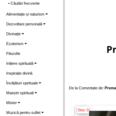
• Căutări frecvente
Alimentație și naturism
Dezvoltare personală
Divinație
Ezoterism
P
Filozofie
Inițiere spirituală
Inspirație divină
Învățături spirituale
De la Comentate de:
Prema
Maeștri spirituali
Mister
Stoc 0
Muzică pentru suflet