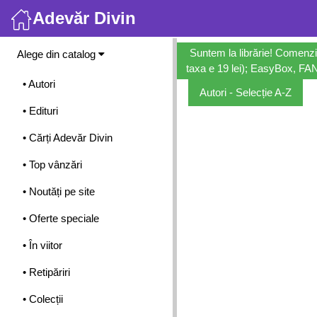
Adevăr Divin
Meniu
Suntem la librărie! Comenzi
Alege din catalog
taxa e 19 lei); EasyBox, FANb
• Autori
Autori - Selecție A-Z
• Edituri
• Cărți Adevăr Divin
• Top vânzări
• Noutăți pe site
• Oferte speciale
• În viitor
• Retipăriri
• Colecții