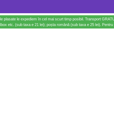
le plasate le expediem în cel mai scurt timp posibil. Transport GRAT
ox etc. (sub taxa e 21 lei); poșta română (sub taxa e 25 lei). Pentru 