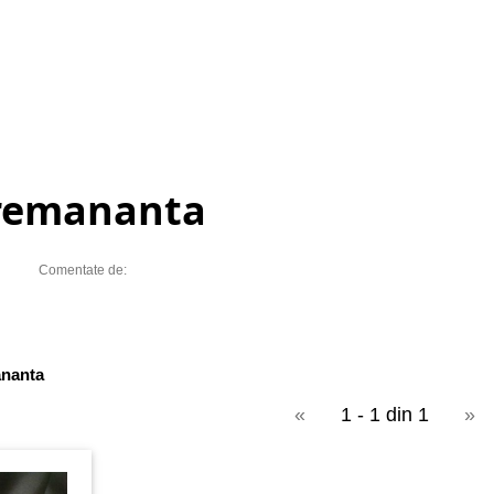
remananta
Comentate de:
nanta
«
1 - 1 din 1
»