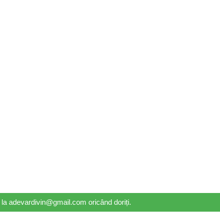
il la adevardivin@gmail.com oricând doriți.