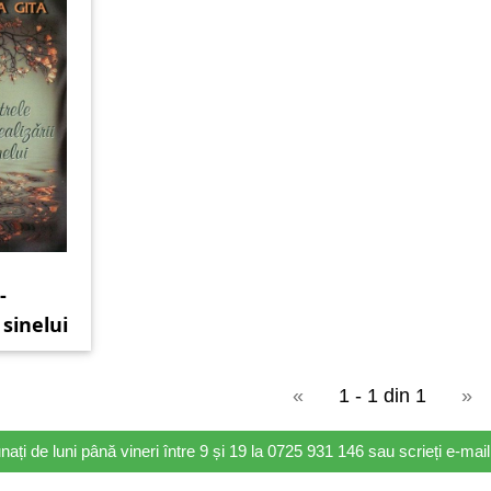
-
 sinelui
«
1 - 1 din 1
»
nați de luni până vineri între 9 și 19 la 0725 931 146 sau scrieți e-ma