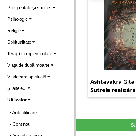
Prosperitate și succes
Psihologie
Religie
Spiritualitate
Terapii complementare
Viața de după moarte
Vindecare spirituală
Ashtavakra Gita 
Și altele...
Sutrele realizării
Utilizator
• Autentificare
• Cont nou
Su
• Am uitat parola