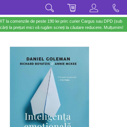
UIT la comenzile de peste 190 lei prin: curier Cargus sau DPD (sub
cărți la prețuri mici vă rugăm scrieți la căutare reducere. Mulțumim!