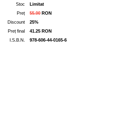
Stoc
Limitat
Preț
55.00
RON
Discount
25%
Preț final
41.25 RON
I.S.B.N.
978-606-44-0165-6