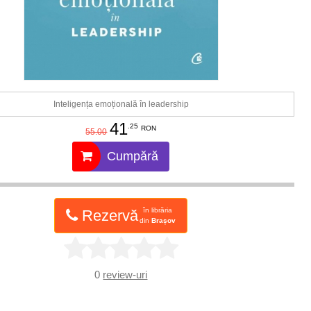
Inteligența emoțională în leadership
41
.25
RON
55.00
Cumpără
în librăria
Rezervă
din
Brașov
0
review-uri