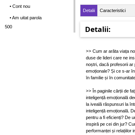
• Cont nou
Detalii
Caracteristici
• Am uitat parola
500
Detalii:
>> Cum ar arăta viața noas
duse de lideri care ne ins
noștri, dacă profesorii ar
emoționale? Și ce s-ar în
în familie și în comunitat
>> În paginile cărții de f
inteligență emoțională de
la iveală răspunsuri la în
inteligență emoțională. D
pentru a fi eficienți? De u
inspiră pe cei din jur? Cu
performanței și relațiilor