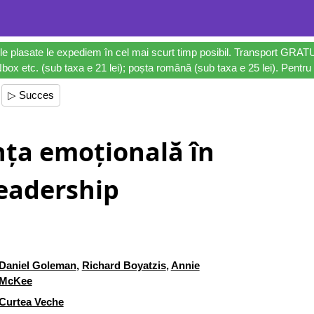
le plasate le expediem în cel mai scurt timp posibil. Transport GRAT
ox etc. (sub taxa e 21 lei); poșta română (sub taxa e 25 lei). Pentru 
▷ Succes
nța emoțională în
eadership
Daniel Goleman
,
Richard Boyatzis
,
Annie
McKee
Curtea Veche