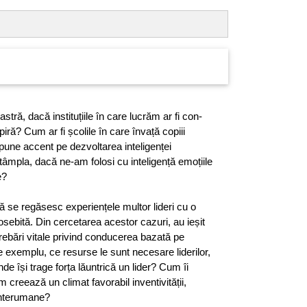
tră, dacă instituțiile în care lucrăm ar fi con-
piră? Cum ar fi școlile în care învață copiii
 pune accent pe dezvoltarea inteligenței
tâmpla, dacă ne-am folosi cu inteligență emoțiile
e?
ață se regăsesc experiențele multor lideri cu o
osebită. Din cercetarea acestor cazuri, au ieșit
trebări vitale privind conducerea bazată pe
e exemplu, ce resurse le sunt necesare liderilor,
nde își trage forța lăuntrică un lider? Cum îi
m creează un climat favorabil inventivității,
 interumane?