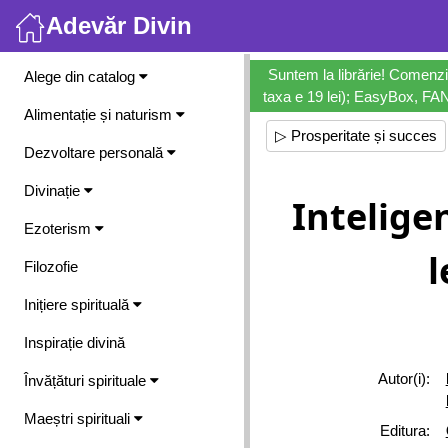
Adevăr Divin
Meniu
Suntem la librărie! Comenzi
Alege din catalog
taxa e 19 lei); EasyBox, FANb
Alimentație și naturism
▷ Prosperitate și succes
Dezvoltare personală
Divinație
Intelige
Ezoterism
l
Filozofie
Inițiere spirituală
Inspirație divină
Autor(i):
Învățături spirituale
Maeștri spirituali
Editura: