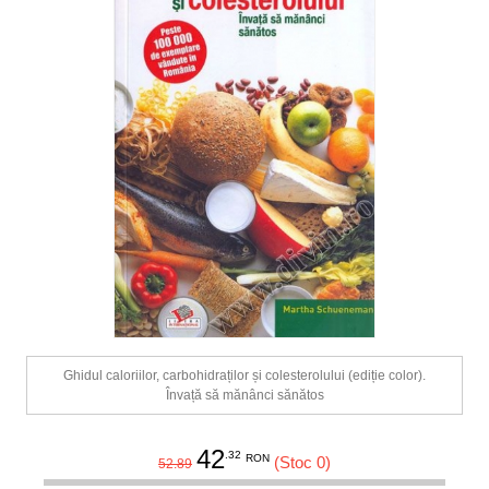
Ghidul caloriilor, carbohidraților și colesterolului (ediție color).
Învață să mănânci sănătos
42
.32
RON
(Stoc 0)
52.89