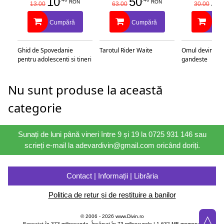
10
50
25
RON
RON
13.00
63.00
30.00
Cumpără
Cumpără
Cu
Ghid de Spovedanie
Tarotul Rider Waite
Omul devine c
pentru adolescenti si tineri
gandeste
Nu sunt produse la această
categorie
Sunați de luni până vineri între 9 și 19 la 0725 931 146 sau
scrieți e-mail la adevardivin@gmail.com oricând doriți.
Contact | Informații | Librăria
Politica de retur și de restituire a banilor
△
© 2006 - 2026 www.Divin.ro
Executat în 373 milisecunde, Încărcat în
73
milisecunde | 1,632 MB memory |