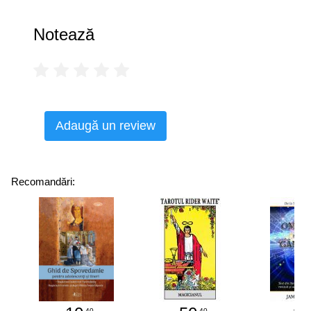
Notează
Adaugă un review
Recomandări:
.40
.40