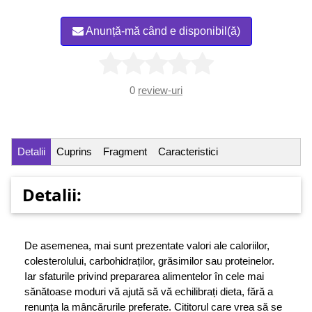
Anunță-mă când e disponibil(ă)
0
review-uri
Detalii
Cuprins
Fragment
Caracteristici
Detalii:
De asemenea, mai sunt prezentate valori ale caloriilor,
colesterolului, carbohidraților, grăsimilor sau proteinelor.
Iar sfaturile privind prepararea alimentelor în cele mai
sănătoase moduri vă ajută să vă echilibrați dieta, fără a
renunța la mâncărurile preferate. Cititorul care vrea să se