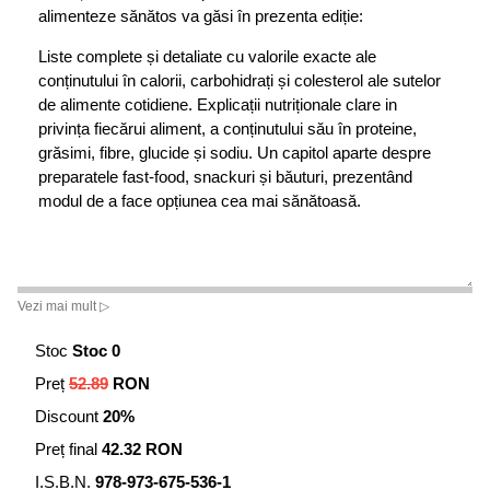
alimenteze sănătos va găsi în prezenta ediție:
Liste complete și detaliate cu valorile exacte ale
conținutului în calorii, carbohidrați și colesterol ale sutelor
de alimente cotidiene. Explicații nutriționale clare in
privința fiecărui aliment, a conținutului său în proteine,
grăsimi, fibre, glucide și sodiu. Un capitol aparte despre
preparatele fast-food, snackuri și băuturi, prezentând
modul de a face opțiunea cea mai sănătoasă.
Vezi mai mult ▷
Stoc
Stoc 0
Preț
52.89
RON
Discount
20%
Preț final
42.32 RON
I.S.B.N.
978-973-675-536-1