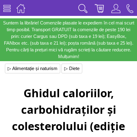
Suntem la librărie! Comenzile plasate le expediem în cel mai scurt
timp posibil. Transport GRATUIT la comenzile de peste 190 lei
prin: curier Cargus sau DPD (sub taxa e 19 lei); EasyBox,
FANbox etc. (sub taxa e 21 lei); poșta română (sub taxa e 25 lei).
Pentru cărți la prețuri mici vă rugăm scrieți la căutare reducere.
Mulțumim!
▷ Alimentație și naturism
▷ Diete
Ghidul caloriilor,
carbohidraților și
colesterolului (ediție