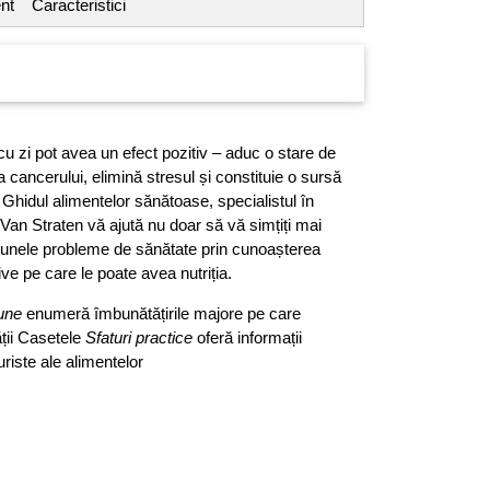
nt
Caracteristici
cu zi pot avea un efect pozitiv – aduc o stare de
 cancerului, elimină stresul și constituie o sursă
 Ghidul alimentelor sănătoase, specialistul în
Van Straten vă ajută nu doar să vă simțiți mai
ți unele probleme de sănătate prin cunoașterea
tive pe care le poate avea nutriția.
une
enumeră îmbunătățirile majore pe care
ții Casetele
Sfaturi practice
oferă informații
uriste ale alimentelor