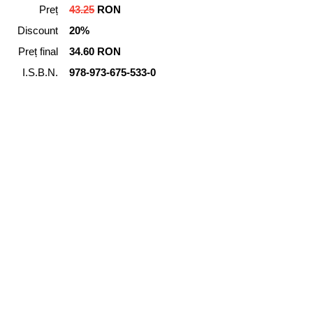
Preț
43.25
RON
Discount
20%
Preț final
34.60 RON
I.S.B.N.
978-973-675-533-0