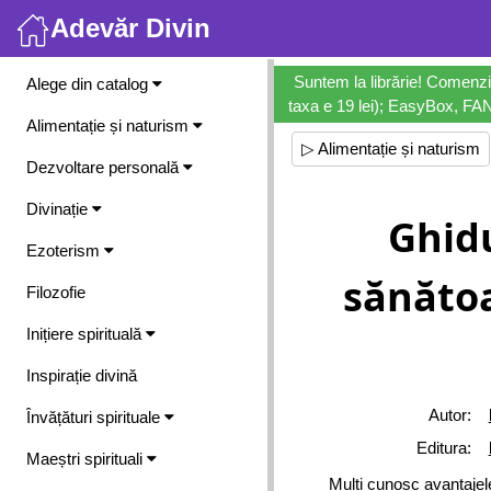
Adevăr Divin
Meniu
Suntem la librărie! Comenzi
Alege din catalog
taxa e 19 lei); EasyBox, FANb
Alimentație și naturism
▷ Alimentație și naturism
Dezvoltare personală
Divinație
Ghid
Ezoterism
sănătoa
Filozofie
Inițiere spirituală
Inspirație divină
Autor:
Învățături spirituale
Editura:
Maeștri spirituali
Mulți cunosc avantajel