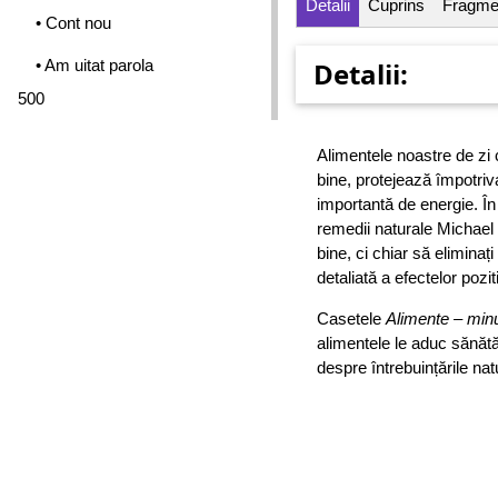
Detalii
Cuprins
Fragme
• Cont nou
• Am uitat parola
Detalii:
500
Alimentele noastre de zi 
bine, protejează împotriva
importantă de energie. În
remedii naturale Michael 
bine, ci chiar să elimina
detaliată a efectelor pozi
Casetele
Alimente
–
min
alimentele le aduc sănătă
despre întrebuințările nat