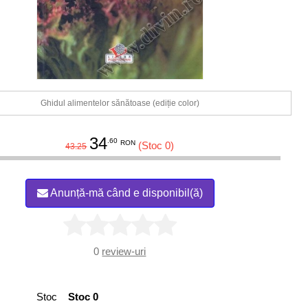
Ghidul alimentelor sănătoase (ediție color)
34
.60
RON
(Stoc 0)
43.25
Anunță-mă când e disponibil(ă)
0
review-uri
Stoc
Stoc 0