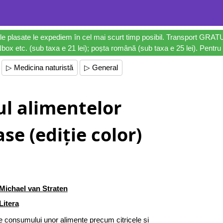
le plasate le expediem în cel mai scurt timp posibil. Transport GRAT
ox etc. (sub taxa e 21 lei); poșta română (sub taxa e 25 lei). Pentru 
▷ Medicina naturistă
▷ General
ul alimentelor
se (ediție color)
Michael van Straten
Litera
e consumului unor alimente precum citricele și