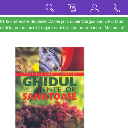
UIT la comenzile de peste 190 lei prin: curier Cargus sau DPD (sub
cărți la prețuri mici vă rugăm scrieți la căutare reducere. Mulțumim!