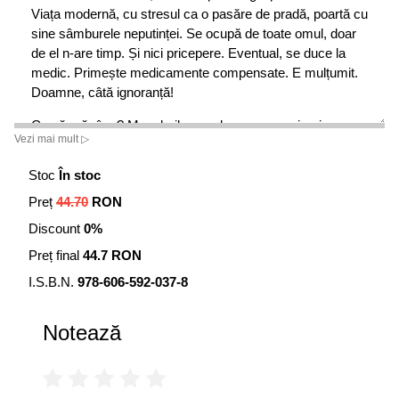
Viața modernă, cu stresul ca o pasăre de pradă, poartă cu
sine sâmburele neputinței. Se ocupă de toate omul, doar
de el n-are timp. Și nici pricepere. Eventual, se duce la
medic. Primește medicamente compensate. E mulțumit.
Doamne, câtă ignoranță!
Ce să mănânc? Mezelurile nu-s bune, margarina-i un
Vezi mai mult ▷
plastic, sarea e pe lista lui ”nu”, dulciurile - ce mult îmi
plac! - obosesc pancreasul, sucurile sunt sintetice,
Stoc
În stoc
înghețata la fel. Dar pâinea albă ce are? Cu laptele ce-
Preț
44.70
RON
aveți? De ce atâtea lichide? De unde să știu ce-i cu E-
urile astea? Cât timp să evit aceste ”capcane”? Poate
Discount
0%
aveți dreptate, dar noi muncim greu. Tocmai de aceea, ca
Preț final
44.7 RON
să nu vă poticniți în șirul anilor, e necesar să știți ce să
mâncați și ce nu, cum se combină corect alimentele etc.
I.S.B.N.
978-606-592-037-8
Cel mai bine, începeți cu educarea gusturilor. Aceste
corecții vă ajută să nu deveniți clienți ai farmaciilor, fiindu-
Notează
vă propriul medic. Plăcut lui Dumnezeu, pe măsura
credinței, săvârșind fapte bune, repere de curățenie
spirituală. Doar vă e cunoscut preceptul biblic îndemnând