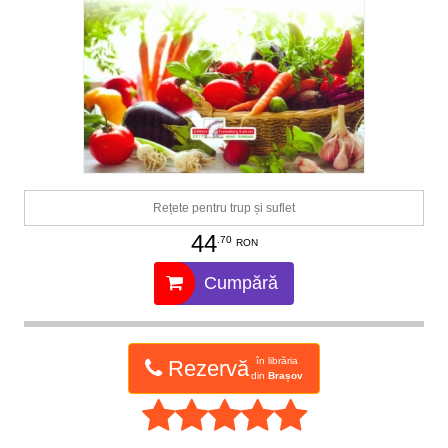
Rețete pentru trup și suflet
44
.70
RON
Cumpără
în librăria
Rezervă
din
Brașov