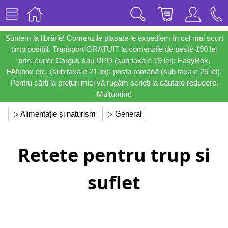
Suntem la librărie! Comenzile plasate le expediem în cel mai scurt
timp posibil. Transport GRATUIT la comenzile de peste 190 lei
prin: curier Cargus sau DPD (sub taxa e 19 lei); EasyBox,
FANbox etc. (sub taxa e 21 lei); poșta română (sub taxa e 25 lei).
Pentru cărți la prețuri mici vă rugăm scrieți la căutare reducere.
Mulțumim!
▷ Alimentație și naturism
▷ General
Retete pentru trup si
suflet