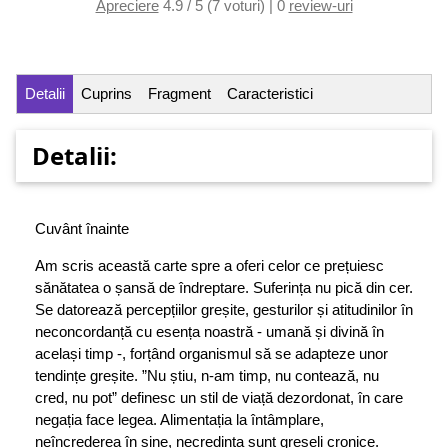
Apreciere
4.9 / 5 (7 voturi) | 0
review-uri
Detalii
Cuprins
Fragment
Caracteristici
Detalii:
Cuvânt înainte
Am scris această carte spre a oferi celor ce prețuiesc
sănătatea o șansă de îndreptare. Suferința nu pică din cer.
Se datorează percepțiilor greșite, gesturilor și atitudinilor în
neconcordanță cu esența noastră - umană și divină în
același timp -, forțând organismul să se adapteze unor
tendințe greșite. ”Nu știu, n-am timp, nu contează, nu
cred, nu pot” definesc un stil de viață dezordonat, în care
negația face legea. Alimentația la întâmplare,
neîncrederea în sine, necredința sunt greșeli cronice.