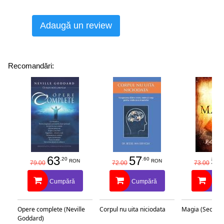
Jules Evans
Adaugă un review
Recomandări:
63
57
58
.20
.60
RON
RON
79.00
72.00
73.00
Cumpără
Cumpără
Cu
Opere complete (Neville
Corpul nu uita niciodata
Magia (Secretu
Goddard)