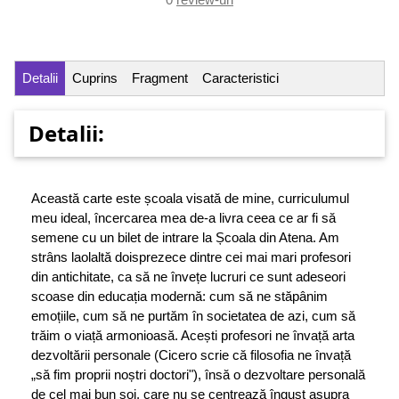
Detalii
Cuprins
Fragment
Caracteristici
Detalii:
Această carte este școala visată de mine, curriculumul
meu ideal, încercarea mea de-a livra ceea ce ar fi să
semene cu un bilet de intrare la Școala din Atena. Am
strâns laolaltă doisprezece dintre cei mai mari profesori
din antichitate, ca să ne învețe lucruri ce sunt adeseori
scoase din educația modernă: cum să ne stăpânim
emoțiile, cum să ne purtăm în societatea de azi, cum să
trăim o viață armonioasă. Acești profesori ne învață arta
dezvoltării personale (Cicero scrie că filosofia ne învață
„să fim proprii noștri doctori"), însă o dezvoltare personală
de cel mai bun soi, care nu se centrează îngust asupra