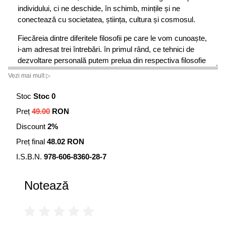
individului, ci ne deschide, în schimb, mințile și ne
conectează cu societatea, știința, cultura și cosmosul.
Fiecăreia dintre diferitele filosofii pe care le vom cunoaște,
i-am adresat trei întrebări. în primul rând, ce tehnici de
dezvoltare personală putem prelua din respectiva filosofie
și folosi în viața noastră?
Vezi mai mult ▷
În al doilea rând, putem să îmbrățișăm această filosofie ca
Stoc
Stoc 0
pe un mod de viață? Și, în sfârșit, ar putea această
Preț
49.00
RON
filosofie să formeze baza unei comunități sau chiar a unei
întregi societăți? În cazul fiecărei filosofii, am luat interviuri
Discount
2%
unor oameni care au folosit ideile acesteia în propriile lor
Preț final
48.02 RON
vieți, ca să depășească niște probleme serioase și să
ducă o viață mai bună.
I.S.B.N.
978-606-8360-28-7
Merită să spunem de la început că, deși filosofia mi-a fost
Notează
de mare ajutor, eu nu mă consider filosof, ci mai degrabă
un jurnalist curios să cunoască modul în care oamenii
aplică aceste idei antice în viața modernă.