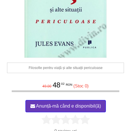
Filosofie pentru viață și alte situații periculoase
48
.02
RON
(Stoc 0)
49.00
Anunță-mă când e disponibil(ă)
0
review-uri