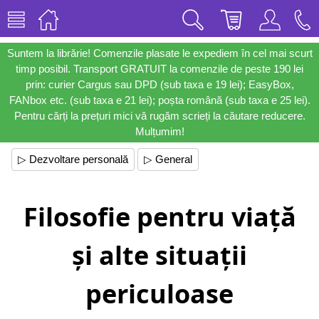
Suntem la librărie! Comenzile plasate le expediem în cel mai scurt
timp posibil. Transport GRATUIT la comenzile de peste 190 lei
prin: curier Cargus sau DPD (sub taxa e 19 lei); EasyBox,
FANbox etc. (sub taxa e 21 lei); poșta română (sub taxa e 25 lei).
Pentru cărți la prețuri mici vă rugăm scrieți la căutare reducere.
Mulțumim!
▷ Dezvoltare personală
▷ General
Filosofie pentru viață
și alte situații
periculoase