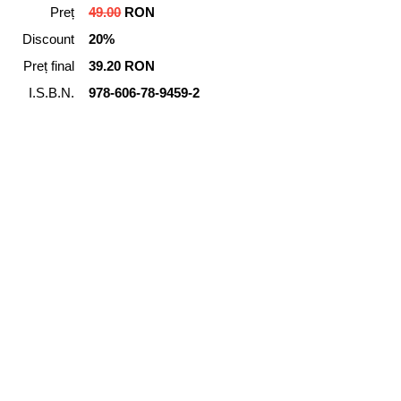
Preț
49.00
RON
Discount
20%
Preț final
39.20 RON
I.S.B.N.
978-606-78-9459-2