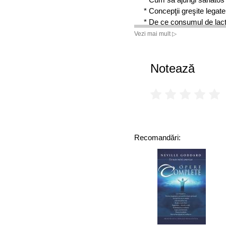
* Concepţii greşite legat
* De ce consumul de lac
* Relaţia inseparabilă d
Vezi mai mult ▷
* Cum activează dragoste
Notează
Urmând recomandările do
în formă, vom economisi 
sănătoasă.
Recomandări: