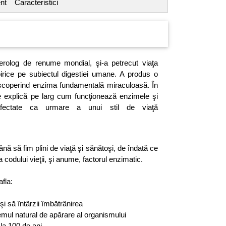
nt
Caracteristici
rolog de renume mondial, şi-a petrecut viaţa
irice pe subiectul digestiei umane. A produs o
escoperind enzima fundamentală miraculoasă. În
ne explică pe larg cum funcţionează enzimele şi
ectate ca urmare a unui stil de viaţă
nă să fim plini de viaţă şi sănătoşi, de îndată ce
 codului vieţii, şi anume, factorul enzimatic.
afla:
şi să întârzii îmbătrânirea
temul natural de apărare al organismului
la 100 de ani