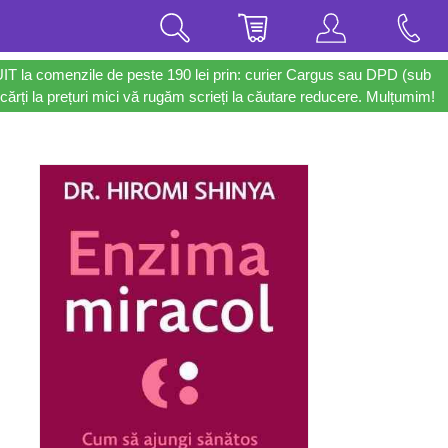
UIT la comenzile de peste 190 lei prin: curier Cargus sau DPD (sub
cărți la prețuri mici vă rugăm scrieți la căutare reducere. Mulțumim!