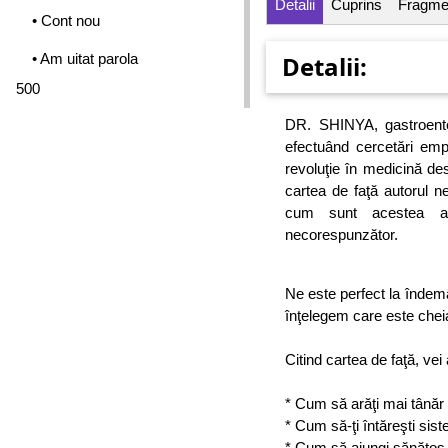
Detalii
Cuprins
Fragme
• Cont nou
• Am uitat parola
Detalii:
500
DR. SHINYA, gastroente
efectuând cercetări emp
revoluţie în medicină d
cartea de faţă autorul 
cum sunt acestea af
necorespunzător.
Ne este perfect la îndemâ
înţelegem care este cheia
Citind cartea de faţă, vei 
* Cum să arăţi mai tânăr 
* Cum să-ţi întăreşti sis
* Cum să ajungi sănătos 