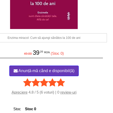
Enzima miracol: Cum să ajungi sănătos la 100 de ani
39
.20
RON
(Stoc 0)
49.00
Anunță-mă când e disponibil(ă)
Apreciere
4.8 / 5 (6 voturi) | 0
review-uri
Stoc
Stoc 0