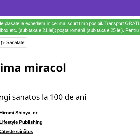
le plasate le expediem în cel mai scurt timp posibil. Transport GRAT
ox etc. (sub taxa e 21 lei); poșta română (sub taxa e 25 lei). Pentru 
▷ Sănătate
ima miracol
ngi sanatos la 100 de ani
Hiromi Shinya, dr.
Lifestyle Publishing
Citește sănătos