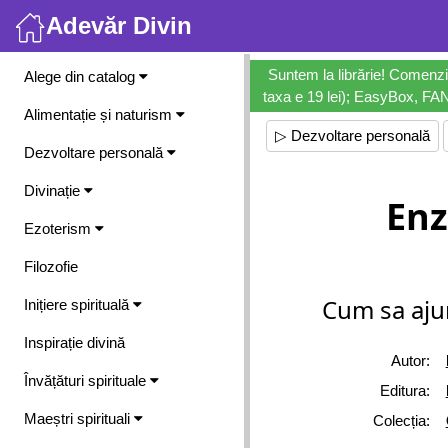
Adevăr Divin
Meniu
Suntem la librărie! Comenzi
Alege din catalog
taxa e 19 lei); EasyBox, FANb
Alimentație și naturism
▷ Dezvoltare personală
Dezvoltare personală
Divinație
Enz
Ezoterism
Filozofie
Cum sa aju
Inițiere spirituală
Inspirație divină
Autor:
Învățături spirituale
Editura:
Maeștri spirituali
Colecția: