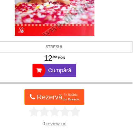
STRESUL
12
.90
RON
Cumpără
în librăria
Rezervă
din
Brașov
0
review-uri