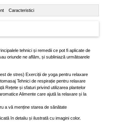
nt
Caracteristici
incipalele tehnici și remedii ce pot fi aplicate de
 sau oriunde ne aflăm, și subliniază următoarele
test de stres) Exerciții de yoga pentru relaxare
tomasaj Tehnici de respirație pentru relaxare
ață Rețete și sfaturi privind utilizarea plantelor
 aromatice Alimente care ajută la relaxare și la
tru a vă menține starea de sănătate
cată în detaliu și ilustrată cu imagini color.