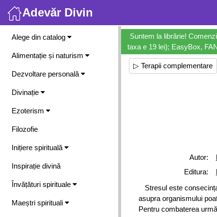
Adevăr Divin
Meniu
Suntem la librărie! Comenzi
Alege din catalog
taxa e 19 lei); EasyBox, FANb
Alimentație și naturism
▷ Terapii complementare
Dezvoltare personală
Divinație
Ezoterism
Filozofie
Inițiere spirituală
Autor:
Inspirație divină
Editura:
Învățături spirituale
Stresul este consecința 
asupra organismului poate
Maeștri spirituali
Pentru combaterea urmări