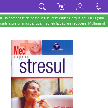
UIT la comenzile de peste 190 lei prin: curier Cargus sau DPD (sub
cărți la prețuri mici vă rugăm scrieți la căutare reducere. Mulțumim!