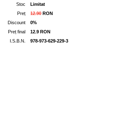
Stoc
Limitat
Preț
12.90
RON
Discount
0%
Preț final
12.9 RON
I.S.B.N.
978-973-629-229-3