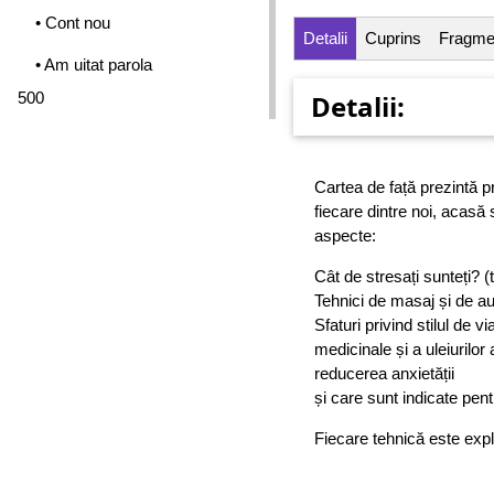
• Cont nou
Detalii
Cuprins
Fragme
• Am uitat parola
500
Detalii:
Cartea de față prezintă pr
fiecare dintre noi, acasă
aspecte:
Cât de stresați sunteți? (
Tehnici de masaj și de au
Sfaturi privind stilul de vi
medicinale și a uleiurilor
reducerea anxietății
și care sunt indicate pen
Fiecare tehnică este expli