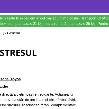
le plasate le expediem în cel mai scurt timp posibil. Transport GRAT
ox etc. (sub taxa e 21 lei); poșta română (sub taxa e 25 lei). Pentru 
▷ General
STRESUL
Isabel Toyos
Lider
directă a vieții noastre trepidante. Acțiunea lui
 provoca stări de anxietate și chiar îmbolnăviri.
lor stresului se folosesc terapii complementare