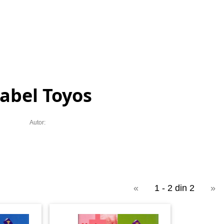
sabel Toyos
Autor:
«
1 - 2 din 2
»