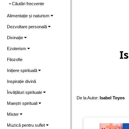
• Căutări frecvente
Alimentație și naturism
Dezvoltare personală
Divinație
Ezoterism
I
Filozofie
Inițiere spirituală
Inspirație divină
Învățături spirituale
De la Autor:
Isabel Toyos
Maeștri spirituali
Mister
Muzică pentru suflet