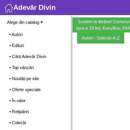
Adevăr Divin
Meniu
Suntem la librărie! Comenzi
Alege din catalog
taxa e 19 lei); EasyBox, FANb
• Autori
Autori - Selecție A-Z
• Edituri
• Cărți Adevăr Divin
• Top vânzări
• Noutăți pe site
• Oferte speciale
• În viitor
• Retipăriri
• Colecții