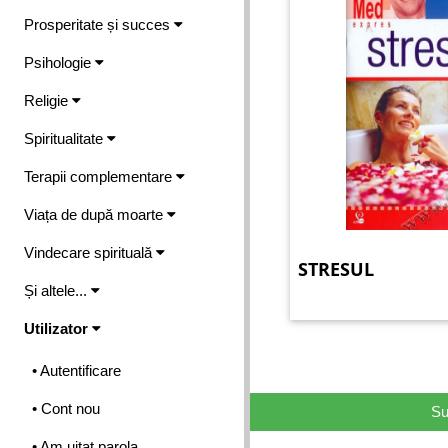
Prosperitate și succes
Psihologie
Religie
Spiritualitate
Terapii complementare
Viața de după moarte
Vindecare spirituală
STRESUL
Și altele...
Utilizator
• Autentificare
• Cont nou
Su
• Am uitat parola