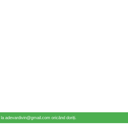
il la adevardivin@gmail.com oricând doriți.