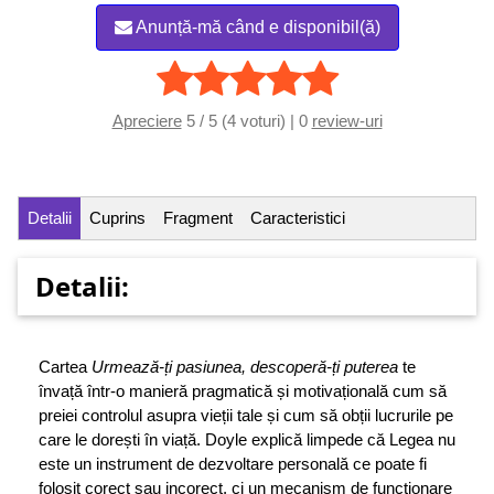
Anunță-mă când e disponibil(ă)
Apreciere
5 / 5 (4 voturi) | 0
review-uri
Detalii
Cuprins
Fragment
Caracteristici
Detalii:
Cartea
Urmează-ți pasiunea, descoperă-ți puterea
te
învață într-o manieră pragmatică și motivațională cum să
preiei controlul asupra vieții tale și cum să obții lucrurile pe
care le dorești în viață. Doyle explică limpede că Legea nu
este un instrument de dezvoltare personală ce poate fi
folosit corect sau incorect, ci un mecanism de funcționare