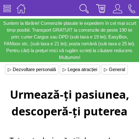
Suntem la librărie! Comenzile plasate le expediem în cel mai scurt
timp posibil. Transport GRATUIT la comenzile de peste 190 lei
prin: curier Cargus sau DPD (sub taxa e 19 lei); EasyBox,
FANbox etc. (sub taxa e 21 lei); poșta română (sub taxa e 25 lei).
Pentru cărți la prețuri mici vă rugăm scrieți la căutare reducere.
Mulțumim!
▷ Dezvoltare personală
▷ Legea atracției
▷ General
Urmează-ți pasiunea,
descoperă-ți puterea