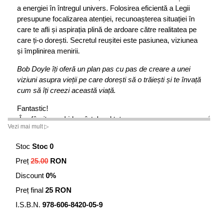
a energiei în întregul univers. Folosirea eficientă a Legii
presupune focalizarea atenției, recunoașterea situației în
care te afli și aspirația plină de ardoare către realitatea pe
care ți-o dorești. Secretul reușitei este pasiunea, viziunea
și împlinirea menirii.
Bob Doyle îți oferă un plan pas cu pas de creare a unei
viziuni asupra vieții pe care dorești să o trăiești și te învață
cum să îți creezi această viață.
Fantastic!
„În sfârșit, un ghid pe înțelesul tuturor
Vezi mai mult ▷
despre cum să obții succesul în viață!”
Stoc
Stoc 0
— Dr. Joe Vitale, autor al cărții Zero limite
Preț
25.00
RON
Discount
0%
Preț final
25 RON
I.S.B.N.
978-606-8420-05-9