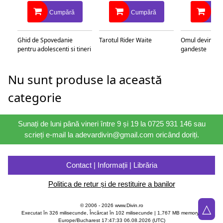
Cumpără
Cumpără
Cu
Ghid de Spovedanie
Tarotul Rider Waite
Omul devine c
pentru adolescenti si tineri
gandeste
Nu sunt produse la această
categorie
Sunați de luni până vineri între 9 și 19 la 0725 931 146 sau
scrieți e-mail la adevardivin@gmail.com oricând doriți.
Contact | Informații | Librăria
Politica de retur și de restituire a banilor
△
© 2006 - 2026 www.Divin.ro
Executat în 326 milisecunde, Încărcat în
102
milisecunde | 1,767 MB memory |
Europe/Bucharest 17:47:33 06.08.2026 (UTC)