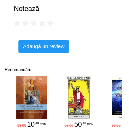
Notează
Adaugă un review
Recomandări:
10
50
25
.40
.40
RON
RON
13.00
63.00
30.00