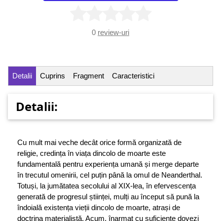
0
review-uri
Detalii
Cuprins
Fragment
Caracteristici
Detalii:
Cu mult mai veche decât orice formă organizată de
religie, credința în viața dincolo de moarte este
fundamentală pentru experiența umană și merge departe
în trecutul omenirii, cel puțin până la omul de Neanderthal.
Totuși, la jumătatea secolului al XIX-lea, în efervescența
generată de progresul științei, mulți au început să pună la
îndoială existența vieții dincolo de moarte, atrași de
doctrina materialistă. Acum, înarmat cu suficiente dovezi