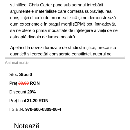
științifice, Chris Carter pune sub semnul întrebării
argumentele materialiste care contestă supraviețuirea
conștiinței dincolo de moartea fizică și ne demonstrează
cum experiențele în pragul morții (EPM) pot, într-adevăr,
să ne ofere o primă modalitate de înțelegere a vieții ce ne
așteaptă dincolo de lumea noastră.
Apelând la dovezi furnizate de studii științifice, mecanica
cuantică și cercetări consacrate conștiinței, autorul ne
arată de ce conștiința nu depinde de existența creierului și
Vezi mai mult ▷
poate supraviețui morții corpului nostru fizic.
Stoc
Stoc 0
Preț
39.00
RON
Discount
20%
Preț final
31.20 RON
I.S.B.N.
978-606-8309-06-4
Notează