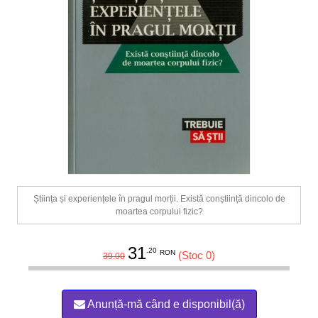
Știința și experiențele în pragul morții. Există conștiință dincolo de
moartea corpului fizic?
31
.20
RON
(Stoc 0)
39.00
Anunță-mă când e disponibil(ă)