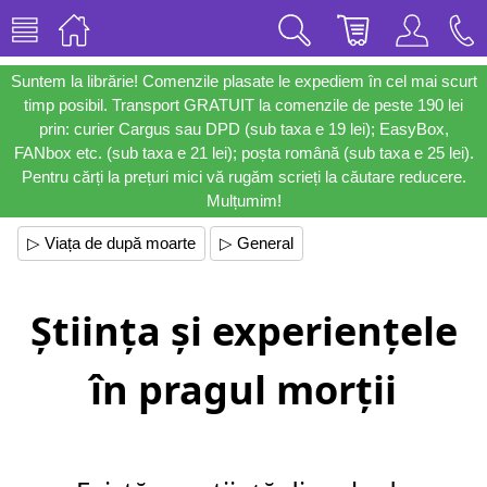
Suntem la librărie! Comenzile plasate le expediem în cel mai scurt
timp posibil. Transport GRATUIT la comenzile de peste 190 lei
prin: curier Cargus sau DPD (sub taxa e 19 lei); EasyBox,
FANbox etc. (sub taxa e 21 lei); poșta română (sub taxa e 25 lei).
Pentru cărți la prețuri mici vă rugăm scrieți la căutare reducere.
Mulțumim!
▷ Viața de după moarte
▷ General
Știința și experiențele
în pragul morții