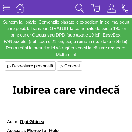
Suntem la librărie! Comenzile plasate le expediem în cel mai scurt
timp posibil. Transport GRATUIT la comenzile de peste 190 lei
prin: curier Cargus sau DPD (sub taxa e 19 lei); EasyBox,
FANbox etc. (sub taxa e 21 lei); poșta română (sub taxa e 25 lei).
Pentru cărți la prețuri mici vă rugăm scrieți la căutare reducere.
Mulțumim!
▷ Dezvoltare personală
▷ General
Iubirea care vindecă
Autor:
Gigi Ghinea
Asociația:
Money for Help