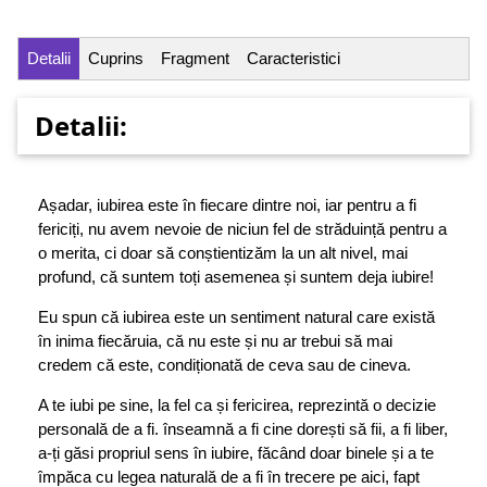
Detalii
Cuprins
Fragment
Caracteristici
Detalii:
Așadar, iubirea este în fiecare dintre noi, iar pentru a fi
fericiți, nu avem nevoie de niciun fel de străduință pentru a
o merita, ci doar să conștientizăm la un alt nivel, mai
profund, că suntem toți asemenea și suntem deja iubire!
Eu spun că iubirea este un sentiment natural care există
în inima fiecăruia, că nu este și nu ar trebui să mai
credem că este, condiționată de ceva sau de cineva.
A te iubi pe sine, la fel ca și fericirea, reprezintă o decizie
personală de a fi. înseamnă a fi cine dorești să fii, a fi liber,
a-ți găsi propriul sens în iubire, făcând doar binele și a te
împăca cu legea naturală de a fi în trecere pe aici, fapt