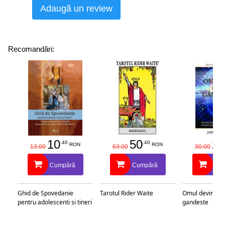
Adaugă un review
Recomandări:
10
50
25
.40
.40
RON
RON
13.00
63.00
30.00
Cumpără
Cumpără
Cu
Ghid de Spovedanie
Tarotul Rider Waite
Omul devine c
pentru adolescenti si tineri
gandeste