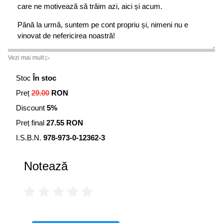
care ne motivează să trăim azi, aici și acum.
Până la urmă, suntem pe cont propriu și, nimeni nu e
vinovat de nefericirea noastră!
Gigi Ghinea
Vezi mai mult ▷
Stoc
În stoc
Preț
29.00
RON
Discount
5%
Preț final
27.55 RON
I.S.B.N.
978-973-0-12362-3
Notează