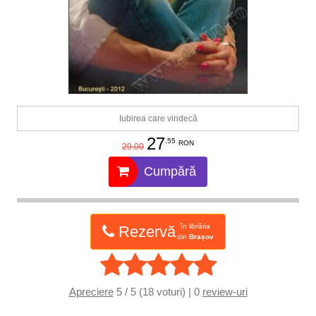
Iubirea care vindecă
27
.55
RON
29.00
Cumpără
în librăria
Rezervă
din
Brașov
Apreciere
5 / 5 (18 voturi) | 0
review-uri