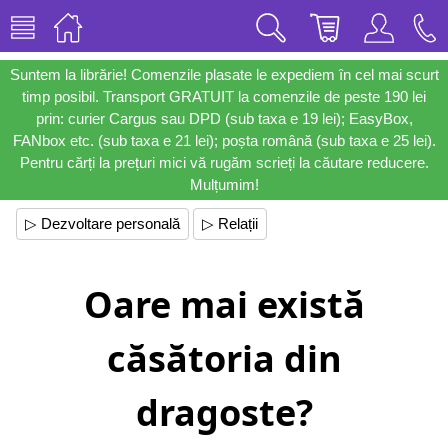
Suntem la librărie! Comenzile plasate le expediem în cel mai scurt
timp posibil. Transport GRATUIT la comenzile de peste 190 lei
prin: curier Cargus sau DPD (sub taxa e 19 lei); EasyBox,
FANbox etc. (sub taxa e 21 lei); poșta română (sub taxa e 25 lei).
Pentru cărți la prețuri mici vă rugăm scrieți la căutare reducere.
Mulțumim!
▷ Dezvoltare personală
▷ Relații
Oare mai există
căsătoria din
dragoste?