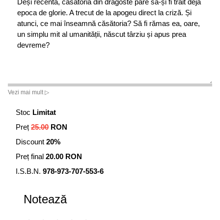
Deși recentă, căsătoria din dragoste pare să-și fi trăit deja
epoca de glorie. A trecut de la apogeu direct la criză. Și
atunci, ce mai înseamnă căsătoria? Să fi rămas ea, oare,
un simplu mit al umanității, născut târziu și apus prea
devreme?
Vezi mai mult ▷
Stoc
Limitat
Preț
25.00
RON
Discount
20%
Preț final
20.00 RON
I.S.B.N.
978-973-707-553-6
Notează