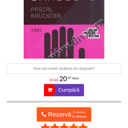
Oare mai există căsătoria din dragoste?
20
.00
RON
25.00
Cumpără
în librăria
Rezervă
din
Brașov