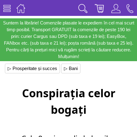
Suntem la librărie! Comenzile plasate le expediem în cel mai scurt
timp posibil. Transport GRATUIT la comenzile de peste 190 lei
prin: curier Cargus sau DPD (sub taxa e 19 lei); EasyBox,
FANbox etc. (sub taxa e 21 lei); poșta română (sub taxa e 25 lei).
Pentru cărți la prețuri mici vă rugăm scrieți la căutare reducere.
Mulțumim!
▷ Prosperitate și succes
▷ Bani
Conspirația celor
bogați