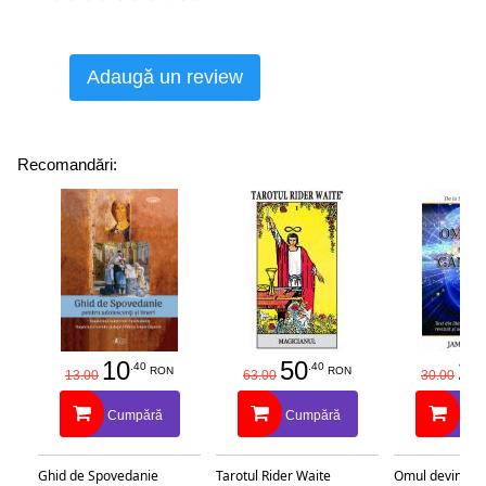
Adaugă un review
Recomandări:
10
50
25
.40
.40
RON
RON
13.00
63.00
30.00
Cumpără
Cumpără
Cu
Ghid de Spovedanie
Tarotul Rider Waite
Omul devine c