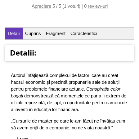
Apreciere
5 / 5 (1 voturi) | 0
review-uri
Detalii
Cuprins
Fragment
Caracteristici
Detalii:
Autorul înfăți­șează complexul de factori care au creat
haosul economic și prezintă pro­punerile sale de soluții
pentru problemele financiare actuale.
Conspirația celor
bogați
demonstrează că momentele ce par a fi extrem de
dificile reprezintă, de fapt, o oportunitate pentru oameni de
a investi în educația lor financiară.
„Cursurile de master pe care le-am făcut ne învățau cum
să avem grijă de o companie, nu de viața noastră.“