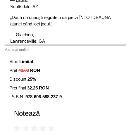
— Laura,
Scottsdale, AZ
„Dacă nu cunoști regulile o să pierzi ÎNTOTDEAUNA
atunci când joci jocul.“
— Giachino,
Lawrenceville, GA
Vezi mai mult ▷
„Singura schimbare în care putem crede cu adevărat va
veni din interior.“
Stoc
Limitat
— Jeffrey,
Preț
43.00
RON
Grass Lake, MI
Discount
25%
Bazată pe prima carte interactivă a lui Robert Kiyosaki
Preț final
32.25 RON
I.S.B.N.
978-606-588-237-9
Notează