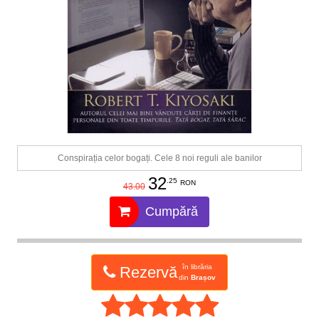
Conspirația celor bogați. Cele 8 noi reguli ale banilor
32
.25
RON
43.00
Cumpără
în librăria
Rezervă
din
Brașov