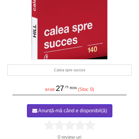
Calea spre succes
27
.75
RON
(Stoc 0)
37.00
Anunță-mă când e disponibil(ă)
0
review-uri