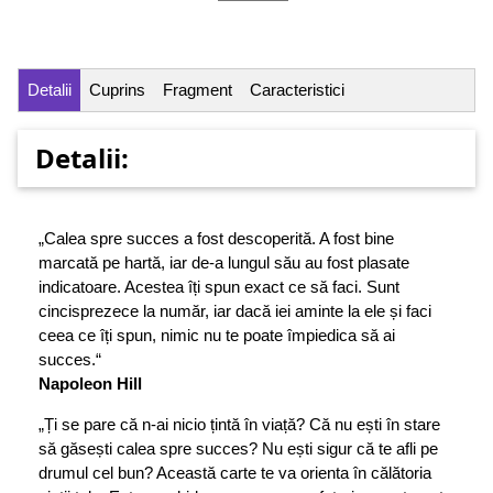
Detalii
Cuprins
Fragment
Caracteristici
Detalii:
„Calea spre succes a fost descoperită. A fost bine
marcată pe hartă, iar de-a lungul său au fost plasate
indicatoare. Acestea îți spun exact ce să faci. Sunt
cincisprezece la număr, iar dacă iei aminte la ele și faci
ceea ce îți spun, nimic nu te poate împiedica să ai
succes.“
Napoleon Hill
„Ți se pare că n-ai nicio țintă în viață? Că nu ești în stare
să găsești calea spre succes? Nu ești sigur că te afli pe
drumul cel bun? Această carte te va orienta în călătoria