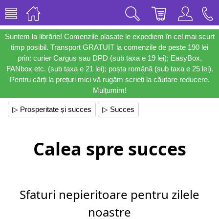
Suntem la librărie! Comenzile plasate le expediem în cel mai scurt
timp posibil. Transport GRATUIT la comenzile de peste 190 lei
prin: curier Cargus sau DPD (sub taxa e 19 lei); EasyBox,
FANbox etc. (sub taxa e 21 lei); poșta română (sub taxa e 25 lei).
Pentru cărți la prețuri mici vă rugăm scrieți la căutare reducere.
Mulțumim!
▷ Prosperitate și succes
▷ Succes
Calea spre succes
Sfaturi nepieritoare pentru zilele
noastre