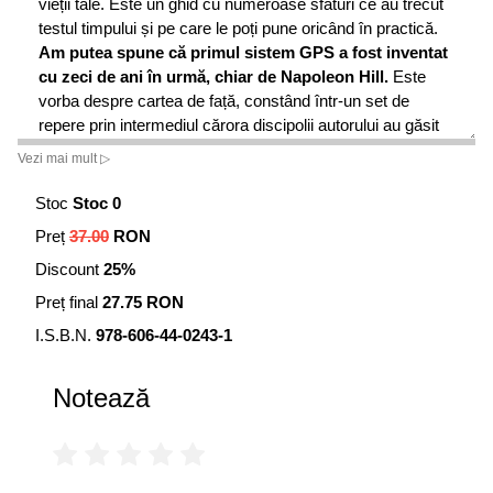
vieții tale. Este un ghid cu numeroase sfaturi ce au trecut
testul timpului și pe care le poți pune oricând în practică.
Am putea spune că primul sistem GPS a fost inventat
cu zeci de ani în urmă, chiar de Napoleon Hill.
Este
vorba despre cartea de față, constând într-un set de
repere prin intermediul cărora discipolii autorului au găsit
calea spre succes. Reperele stabilite de Hill sunt perfect
Vezi mai mult ▷
valabile și în zilele noastre, așa că merită să le acorzi
atenție. Îți vor aduce beneficii extraordinare! Autorul e
Stoc
Stoc 0
foarte ofertant cu explicațiile, așa că o să-ți fie ușor să
Preț
37.00
RON
urmezi indicatoarele plasate de el, pentru a ajunge la
Discount
25%
destinația mult visată. Ești pregătit? Maestrul Napoleon
Hill te așteaptă să-l urmezi. Deschide cartea și-o să
Preț final
27.75 RON
descoperi calea spre succes – mergând, pas cu pas, pe
I.S.B.N.
978-606-44-0243-1
urmele autorului. Nici nu se pune problema să te
rătăcești!”
Notează
Judith Williamson
, director al Centrului de studiu
„Napoleon Hill“
NAPOLEON HILL
(1883–1970) a fost un celebru autor