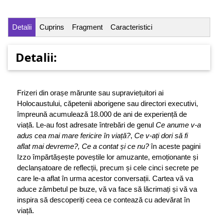
Detalii
Cuprins
Fragment
Caracteristici
Detalii:
Frizeri din orașe mărunte sau supraviețuitori ai
Holocaustului, căpetenii aborigene sau directori executivi,
împreună acumulează 18.000 de ani de experiență de
viață. Le-au fost adresate întrebări de genul
Ce anume v-a
adus cea mai mare fericire în viață?
,
Ce v-ați dori să fi
aflat mai devreme?, Ce a contat și ce nu?
în aceste pagini
Izzo împărtășește poveștile lor amuzante, emoționante și
declanșatoare de reflecții, precum și cele cinci secrete pe
care le-a aflat în urma acestor conversații. Cartea vă va
aduce zâmbetul pe buze, vă va face să lăcrimați și vă va
inspira să descoperiți ceea ce contează cu adevărat în
viață.