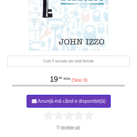
Cele 5 secrete ale vieții fericite
19
.90
RON
(Stoc 0)
Anunță-mă când e disponibil(ă)
0
review-uri