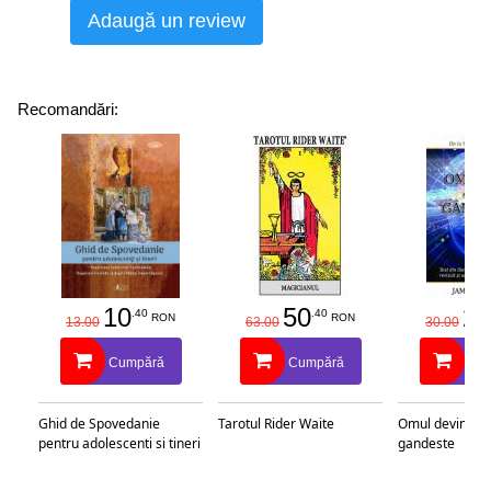
Adaugă un review
Recomandări:
10
50
25
.40
.40
RON
RON
13.00
63.00
30.00
Cumpără
Cumpără
Cu
Ghid de Spovedanie
Tarotul Rider Waite
Omul devine c
pentru adolescenti si tineri
gandeste