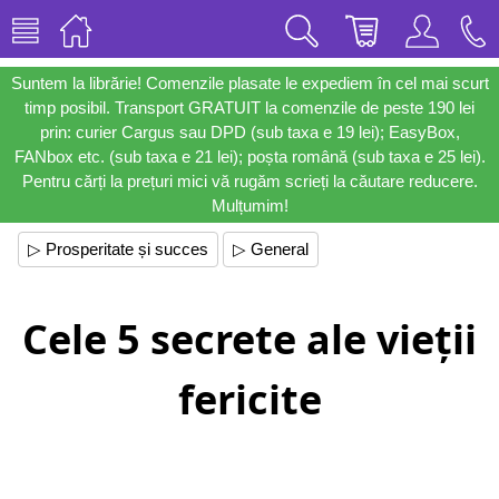
Suntem la librărie! Comenzile plasate le expediem în cel mai scurt
timp posibil. Transport GRATUIT la comenzile de peste 190 lei
prin: curier Cargus sau DPD (sub taxa e 19 lei); EasyBox,
FANbox etc. (sub taxa e 21 lei); poșta română (sub taxa e 25 lei).
Pentru cărți la prețuri mici vă rugăm scrieți la căutare reducere.
Mulțumim!
▷ Prosperitate și succes
▷ General
Cele 5 secrete ale vieții
fericite