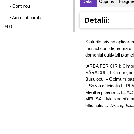
Detalii
Cuprins
Fragme
• Cont nou
• Am uitat parola
Detalii:
500
Sfaturile privind aplicare
mult iubitorii de natură 
domeniul cultivării plante
IARBA FERICIRII: Cimbru
SÃRACULUI: Cimbrișoru
Busuiocul – Ocimum ba
– Salvia officinalis L
Mentha piperita L. L
MELISA – Melissa ofici
officinalis L.
Dr. Ing. Iuli