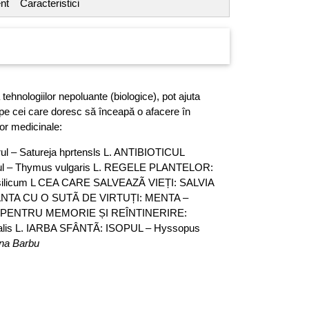
nt
Caracteristici
a tehnologiilor nepoluante (biologice), pot ajuta
și pe cei care doresc să înceapă o afacere în
lor medicinale:
l – Satureja hprtensls L. ANTIBIOTICUL
l – Thymus vulgaris L. REGELE PLANTELOR:
silicum L CEA CARE SALVEAZÃ VIEȚI: SALVIA
. PLANTA CU O SUTÃ DE VIRTUȚI: MENTA –
EAC PENTRU MEMORIE ȘI REÎNTINERIRE:
nalis L. IARBA SFÂNTÃ: ISOPUL – Hyssopus
ana Barbu