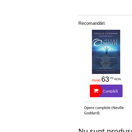
Recomandări:
63
.20
RON
79.00
Cumpără
Opere complete (Neville
Goddard)
Nu sunt produse