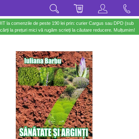
UIT la comenzile de peste 190 lei prin: curier Cargus sau DPD (sub
cărți la prețuri mici vă rugăm scrieți la căutare reducere. Mulțumim!