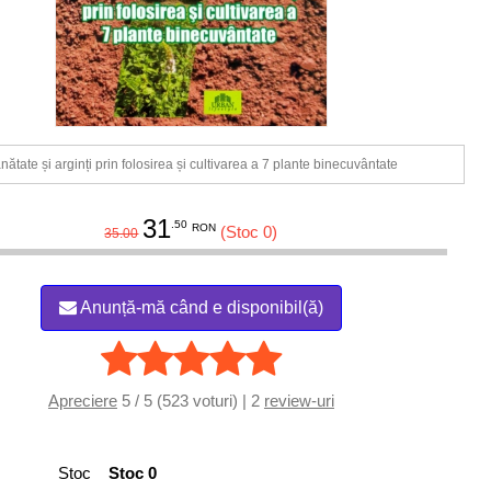
nătate și arginți prin folosirea și cultivarea a 7 plante binecuvântate
31
.50
RON
(Stoc 0)
35.00
Anunță-mă când e disponibil(ă)
Apreciere
5 / 5 (523 voturi) | 2
review-uri
Stoc
Stoc 0