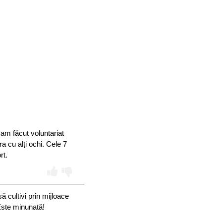
m făcut voluntariat
ra cu alți ochi. Cele 7
rt.
 să cultivi prin mijloace
 Este minunată!