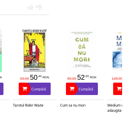
50
52
1
.40
.00
N
RON
RON
63.00
65.00
128.00
Cumpără
Cumpără
C
Tarotul Rider Waite
Cum sa nu mori
Medium medic
adaugita si re