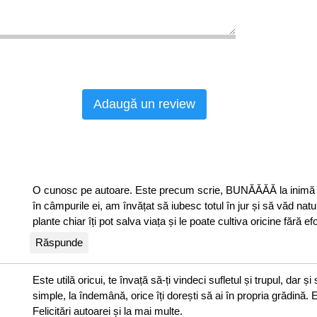
Adaugă un review
O cunosc pe autoare. Este precum scrie, BUNĂĂĂĂ la inimă a
în câmpurile ei, am învățat să iubesc totul în jur și să văd natu
plante chiar îți pot salva viața și le poate cultiva oricine fără efo
Răspunde
Este utilă oricui, te învață să-ți vindeci sufletul și trupul, dar și
simple, la îndemână, orice îți dorești să ai în propria grădină.
Felicitări autoarei și la mai multe.