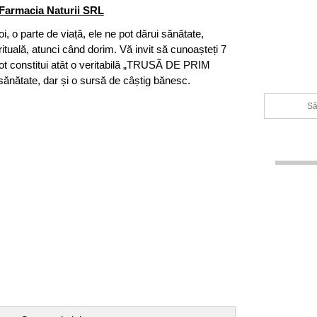
Farmacia Naturii SRL
oi, o parte de viață, ele ne pot dărui sănătate,
ituală, atunci când dorim. Vă invit să cunoașteți 7
ot constitui atât o veritabilă „TRUSÃ DE PRIM
nătate, dar și o sursă de câștig bănesc.
Să