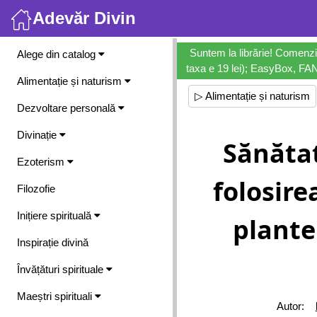
Adevăr Divin
Meniu
Suntem la librărie! Comenzi
Alege din catalog
taxa e 19 lei); EasyBox, FANb
Alimentație și naturism
▷ Alimentație și naturism
Dezvoltare personală
Divinație
Sănătat
Ezoterism
folosire
Filozofie
Inițiere spirituală
plante
Inspirație divină
Învățături spirituale
Maeștri spirituali
Autor: