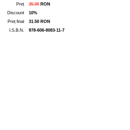
Preț
35.00
RON
Discount
10%
Preț final
31.50 RON
I.S.B.N.
978-606-8083-11-7