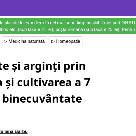
le plasate le expediem în cel mai scurt timp posibil. Transport GRAT
ox etc. (sub taxa e 21 lei); poșta română (sub taxa e 25 lei). Pentru 
▷ Medicina naturistă
▷ Homeopatie
e și arginți prin
a și cultivarea a 7
 binecuvântate
Iuliana Barbu