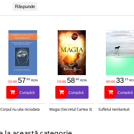
Răspunde
57
58
33
.60
.40
.15
RON
RON
RO
72.00
73.00
39.00
Cumpără
Cumpără
Cumpără
Corpul nu uita niciodata
Magia (Secretul Cartea 3)
Sufletul neinlantuit
 la această categorie