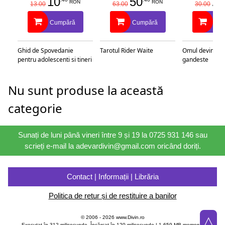
10
50
25
RON
RON
13.00
63.00
30.00
Cumpără
Cumpără
Cu
Ghid de Spovedanie
Tarotul Rider Waite
Omul devine c
pentru adolescenti si tineri
gandeste
Nu sunt produse la această
categorie
Sunați de luni până vineri între 9 și 19 la 0725 931 146 sau
scrieți e-mail la adevardivin@gmail.com oricând doriți.
Contact | Informații | Librăria
Politica de retur și de restituire a banilor
△
© 2006 - 2026 www.Divin.ro
Executat în 312 milisecunde, Încărcat în
120
milisecunde | 1,659 MB memory |