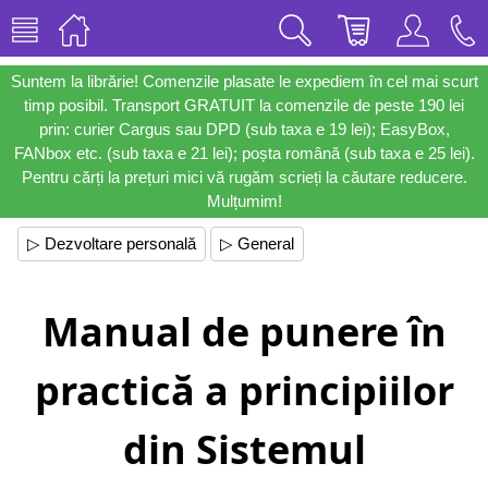
Suntem la librărie! Comenzile plasate le expediem în cel mai scurt
timp posibil. Transport GRATUIT la comenzile de peste 190 lei
prin: curier Cargus sau DPD (sub taxa e 19 lei); EasyBox,
FANbox etc. (sub taxa e 21 lei); poșta română (sub taxa e 25 lei).
Pentru cărți la prețuri mici vă rugăm scrieți la căutare reducere.
Mulțumim!
▷ Dezvoltare personală
▷ General
Manual de punere în
practică a principiilor
din Sistemul