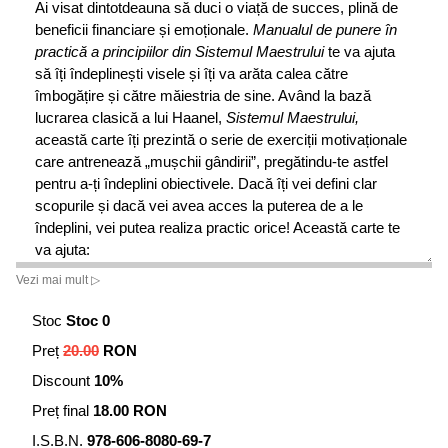
Ai visat dintotdeauna să duci o viață de succes, plină de
beneficii financiare și emoționale.
Manualul de punere în
practică a principiilor din Sistemul Maestrului
te va ajuta
să îți îndeplinești visele și îți va arăta calea către
îmbogățire și către măiestria de sine. Având la bază
lucrarea clasică a lui Haanel,
Sistemul Maestrului,
această carte îți prezintă o serie de exerciții motivaționale
care antrenează „mușchii gândirii”, pregătindu-te astfel
pentru a-ți îndeplini obiectivele. Dacă îți vei defini clar
scopurile și dacă vei avea acces la puterea de a le
îndeplini, vei putea realiza practic orice! Această carte te
va ajuta:
Vezi mai mult ▷
Să obții o înțelegere perfectă a modului de operare a
universului, și implicit a modalității prin care visele tale se
Stoc
Stoc 0
pot transforma în realitate; Să îți „antrenezi în mod corect
Preț
20.00
RON
și eficient creierul”, eliminând pentru totdeauna teama și
îndoiala din viața ta; Să îți pui mai ușor planurile în aplicare
Discount
10%
și să obții mai rapid rezultatele dorite decât oricând
Preț final
18.00 RON
înainte; Să îți stabilești obiective clare și să le atingi cu
ușurință; Să te magnetizezi astfel încât să atragi în viața
I.S.B.N.
978-606-8080-69-7