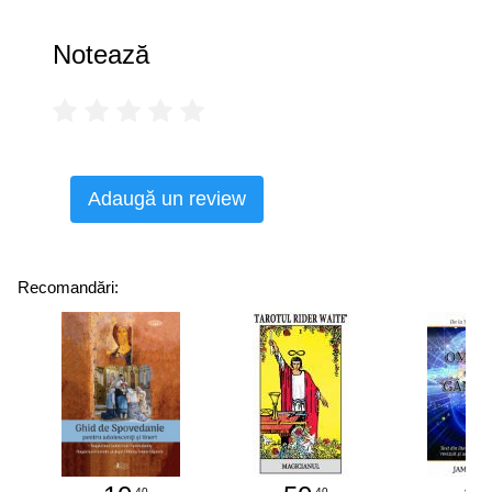
ta succesul și oportunitățile; Să îți rezolvi problemele și să
te confrunți cu mai puține obstacole; Să duci o viață mai
Notează
plenară și mai bogată în semnificații.
Având la bază înțelepciunea și cunoașterea verificate ale
lui Charles F. Haanel,
Manualul de punere în practică a
principiilor din Sistemul Maestrului
este scris într-o
manieră ușor de înțeles și foarte prietenoasă, incluzând
Adaugă un review
numeroase exerciții deopotrivă amuzante și eficiente.
Această carte le poate fi de folos tuturor celor aflați pe
calea ce conduce către o viață prosperă și încărcată de
semnificații.
Recomandări:
.40
.40