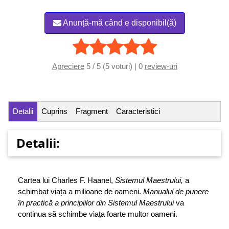
Anunță-mă când e disponibil(ă)
Apreciere
5 / 5 (5 voturi) | 0
review-uri
Detalii
Cuprins
Fragment
Caracteristici
Detalii:
Cartea lui Charles F. Haanel,
Sistemul Maestrului,
a
schimbat viața a milioane de oameni.
Manualul de punere
în practică a principiilor din Sistemul Maestrului
va
continua să schimbe viața foarte multor oameni.