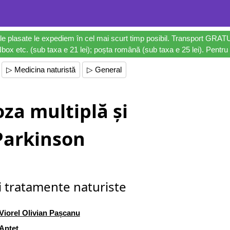
le plasate le expediem în cel mai scurt timp posibil. Transport GRAT
ox etc. (sub taxa e 21 lei); poșta română (sub taxa e 25 lei). Pentru 
▷ Medicina naturistă
▷ General
oza multiplă și
Parkinson
i tratamente naturiste
Viorel Olivian Pașcanu
Antet