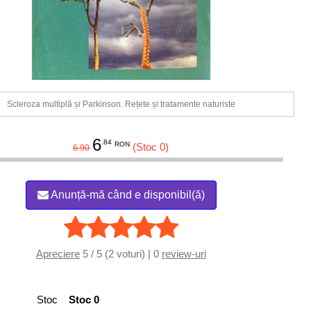
Scleroza multiplă și Parkinson. Rețete și tratamente naturiste
6
.84
RON
(Stoc 0)
6.90
Anunță-mă când e disponibil(ă)
Apreciere
5 / 5 (2 voturi) | 0
review-uri
Stoc
Stoc 0