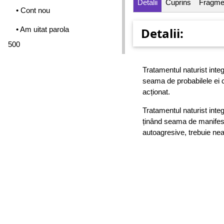
Detalii
Cuprins
Fragme
• Cont nou
• Am uitat parola
Detalii:
500
Tratamentul naturist integ
seama de probabilele ei c
acționat.
Tratamentul naturist inte
ținând seama de manifestă
autoagresive, trebuie nea