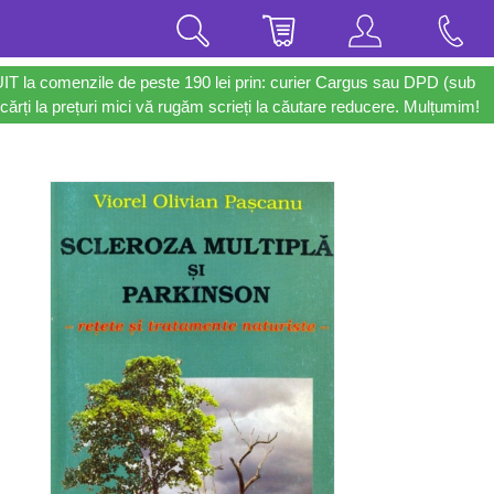
UIT la comenzile de peste 190 lei prin: curier Cargus sau DPD (sub
cărți la prețuri mici vă rugăm scrieți la căutare reducere. Mulțumim!