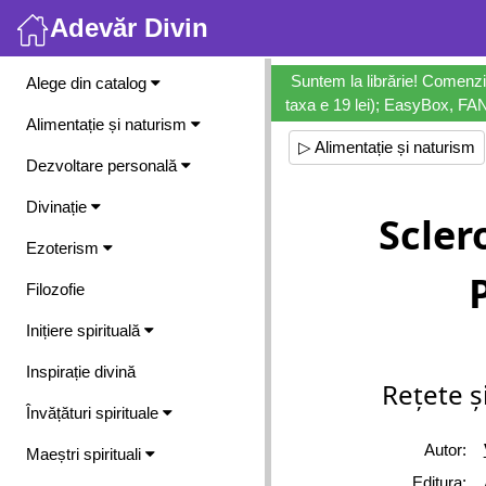
Adevăr Divin
Meniu
Suntem la librărie! Comenzi
Alege din catalog
taxa e 19 lei); EasyBox, FANb
Alimentație și naturism
▷ Alimentație și naturism
Dezvoltare personală
Divinație
Scler
Ezoterism
Filozofie
Inițiere spirituală
Inspirație divină
Rețete ș
Învățături spirituale
Autor:
Maeștri spirituali
Editura: