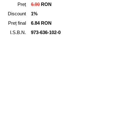
Preț
6.90
RON
Discount
1%
Preț final
6.84 RON
I.S.B.N.
973-636-102-0