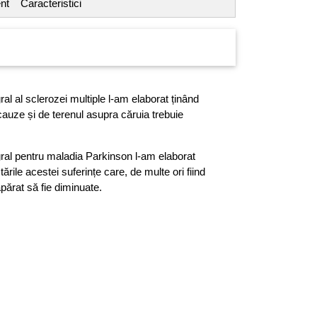
nt
Caracteristici
ral al sclerozei multiple l-am elaborat ținând
auze și de terenul asupra căruia trebuie
gral pentru maladia Parkinson l-am elaborat
rile acestei suferințe care, de multe ori fiind
părat să fie diminuate.