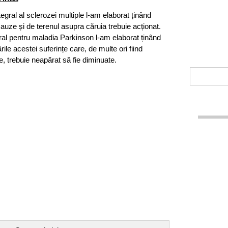
tegral al sclerozei multiple l-am elaborat ținând
auze și de terenul asupra căruia trebuie acționat.
gral pentru maladia Parkinson l-am elaborat ținând
le acestei suferințe care, de multe ori fiind
, trebuie neapărat să fie diminuate.