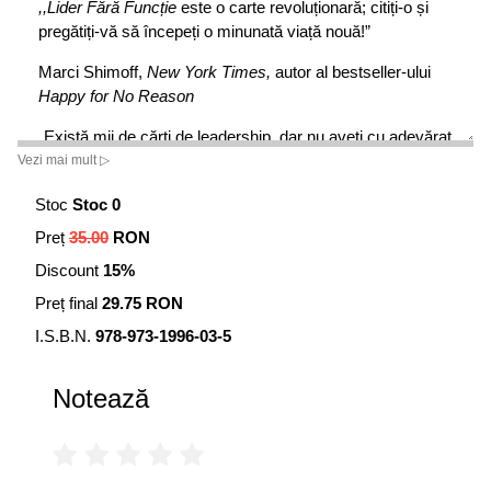
,
,
Lider Fără Funcție
este o carte revoluționară; citiți-o și
pregătiți-vă să începeți o minunată viață nouă!”
Marci Shimoff,
New York Times,
autor al bestseller-ului
Happy for No Reason
„Există mii de cărți de leadership, dar nu aveți cu adevărat
nevoie decât de una. Și anume de cartea de față.”
Vezi mai mult ▷
Matthew May, autor al
In Pursuit of Elegance,
editată de
Stoc
Stoc 0
BusinessWeek „Best Innovation”
Preț
35.00
RON
Discount
15%
Preț final
29.75 RON
I.S.B.N.
978-973-1996-03-5
Notează