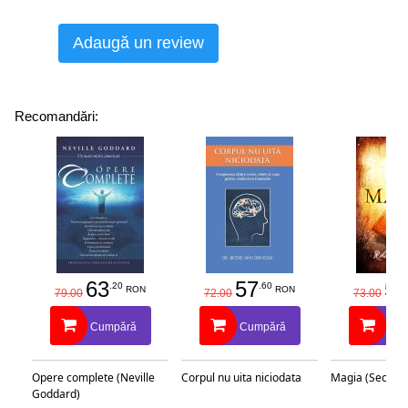
Adaugă un review
Recomandări:
63
57
58
.20
.60
RON
RON
79.00
72.00
73.00
Cumpără
Cumpără
Cu
Opere complete (Neville
Corpul nu uita niciodata
Magia (Secretu
Goddard)