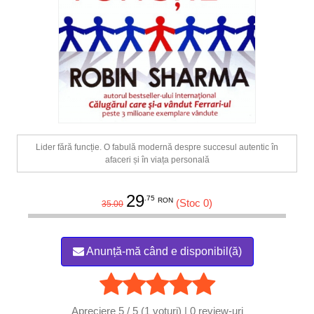
Lider fără funcție. O fabulă modernă despre succesul autentic în
afaceri și în viața personală
29
.75
RON
(Stoc 0)
35.00
Anunță-mă când e disponibil(ă)
Apreciere
5 / 5 (1 voturi) | 0
review-uri