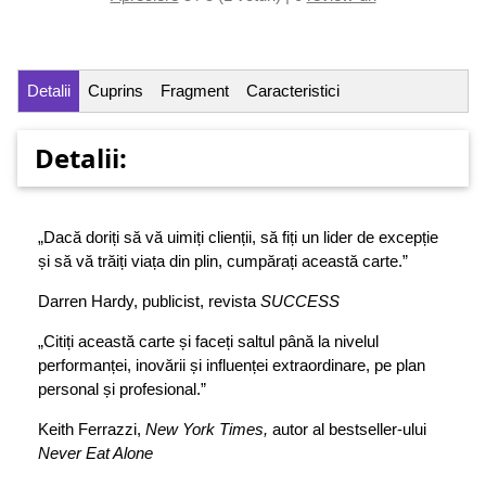
Detalii
Cuprins
Fragment
Caracteristici
Detalii:
„Dacă doriți să vă uimiți clienții, să fiți un lider de excepție
și să vă trăiți viața din plin, cumpărați această carte.”
Darren Hardy, publicist, revista
SUCCESS
„Citiți această carte și faceți saltul până la nivelul
performanței, inovării și influenței extraordinare, pe plan
personal și profesional.”
Keith Ferrazzi,
New York Times,
autor al bestseller-ului
Never Eat Alone