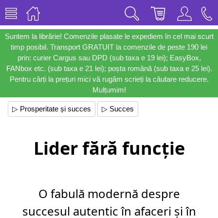
Suntem la librărie! Comenzile plasate le expediem în cel mai scurt
timp posibil. Transport GRATUIT la comenzile de peste 190 lei
prin: curier Cargus sau DPD (sub taxa e 19 lei); EasyBox,
FANbox etc. (sub taxa e 21 lei); poșta română (sub taxa e 25 lei).
Pentru cărți la prețuri mici vă rugăm scrieți la căutare reducere.
Mulțumim!
▷ Prosperitate și succes
▷ Succes
Lider fără funcție
O fabulă modernă despre
succesul autentic în afaceri și în