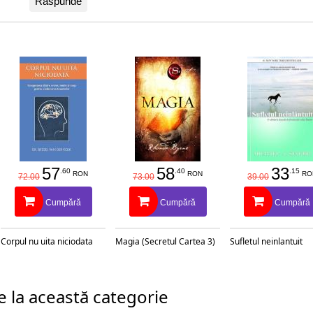
Răspunde
57
58
33
.60
.40
.15
RON
RON
RO
72.00
73.00
39.00
Cumpără
Cumpără
Cumpără
Corpul nu uita niciodata
Magia (Secretul Cartea 3)
Sufletul neinlantuit
 la această categorie