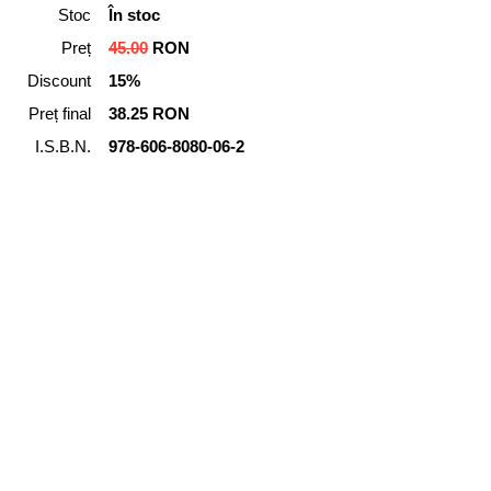
Stoc
În stoc
Preț
45.00
RON
Discount
15%
Preț final
38.25 RON
I.S.B.N.
978-606-8080-06-2