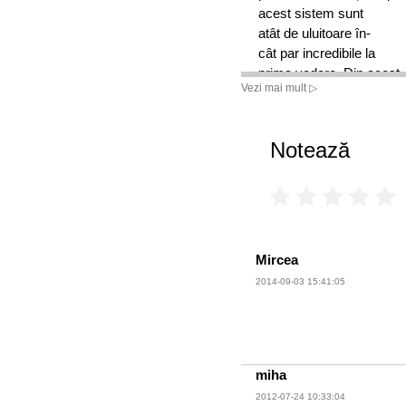
acest sistem sunt
atât de uluitoare în-
cât par incredibile la
prima vedere. Din acest
Vezi mai mult ▷
motiv, tot mai mulți
oameni devin adepți ai
Sistemului Maestrului
,
Notează
mult ca oricând înainte.
Deblochează-ți
Puterea și Potențialul
prin învățarea
Sistemulu
Citește această carte!
Ea te va învăța cum îți po
Mircea
obiectivele și cum îți poți
2014-09-03 15:41:05
problemele… personale, f
afaceri.
miha
2012-07-24 10:33:04