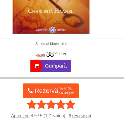
Sistemul Maestrului
38
.25
RON
45.00
Cumpără
în librăria
Rezervă
din
Brașov
Apreciere
4.9 / 5 (121 voturi) | 6
review-uri