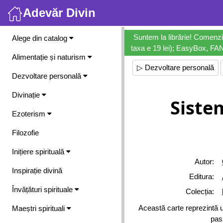
Adevăr Divin
Meniu
Suntem la librărie! Comenzi
Alege din catalog
taxa e 19 lei); EasyBox, FANb
Alimentație și naturism
▷ Dezvoltare personală
Dezvoltare personală
Divinație
Siste
Ezoterism
Filozofie
Inițiere spirituală
Autor:
Inspirație divină
Editura:
Învățături spirituale
Colecția:
Această carte reprezintă u
Maeștri spirituali
pas 