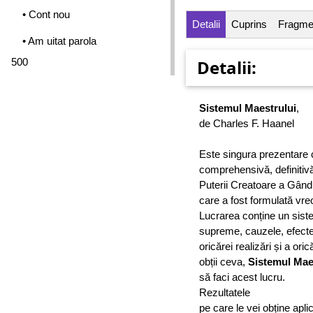
• Cont nou
Detalii
Cuprins
Fragme
• Am uitat parola
500
Detalii:
Sistemul Maestrului
,
de Charles F. Haanel
Este singura prezentare 
comprehensivă, definitivă, 
Puterii Creatoare a Gând
care a fost formulată vreo
Lucrarea conține un siste
supreme, cauzele, efectel
oricărei realizări și a or
obții ceva,
Sistemul Mae
să faci acest lucru.
Rezultatele
pe care le vei obține apli