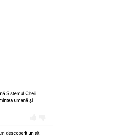
mnă Sistemul Cheii
e mintea umană și
Am descoperit un alt