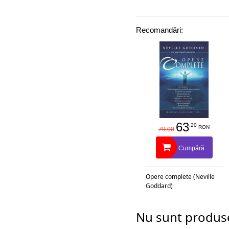
Recomandări:
63
.20
RON
79.00
Cumpără
Opere complete (Neville
Goddard)
Nu sunt produse