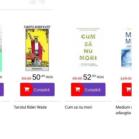
50
52
1
.40
.00
N
RON
RON
63.00
65.00
128.00
Cumpără
Cumpără
C
Tarotul Rider Waite
Cum sa nu mori
Medium medic
adaugita si re