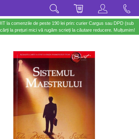
UIT la comenzile de peste 190 lei prin: curier Cargus sau DPD (sub
cărți la prețuri mici vă rugăm scrieți la căutare reducere. Mulțumim!