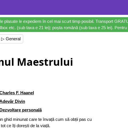
le plasate le expediem în cel mai scurt timp posibil. Transport GRAT
ox etc. (sub taxa e 21 lei); poșta română (sub taxa e 25 lei). Pentru 
▷ General
mul Maestrului
Charles F. Haanel
Adevăr Divin
Dezvoltare personală
n ghid minunat care te învață cum să obții pas cu
tot ce îți dorești de la viață.