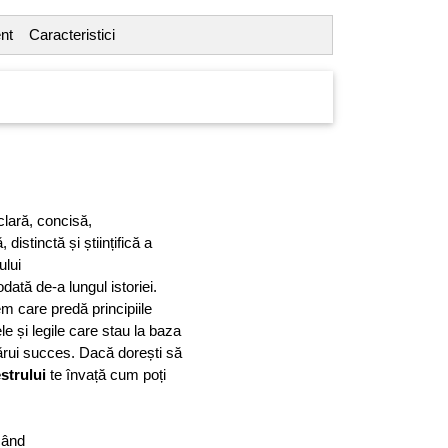
nt
Caracteristici
clară, concisă,
distinctă și științifică a
ului
dată de-a lungul istoriei.
m care predă principiile
e și legile care stau la baza
icărui succes. Dacă dorești să
strului
te învață cum poți
când