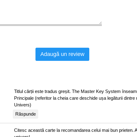
 mai
Adaugă un review
i Maestrului
.
ți atinge toate
Titlul cărții este tradus greșit. The Master Key System însea
 rezolva toate
Principale (referitor la cheia care deschide ușa legăturii dintr
inanciare și de
Univers)
Răspunde
Citesc această carte la recomandarea celui mai bun prieten. 
univers!