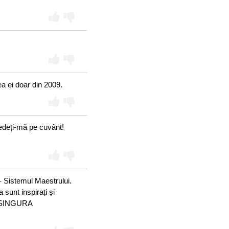
ea ei doar din 2009.
redeți-mă pe cuvânt!
 Sistemul Maestrului.
 sunt inspirați și
E SINGURA