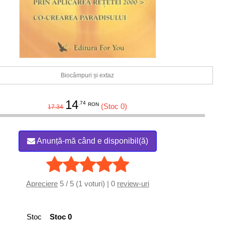
Biocâmpuri și extaz
14
.74
RON
(Stoc 0)
17.34
Anunță-mă când e disponibil(ă)
Apreciere
5 / 5 (1 voturi) | 0
review-uri
Stoc
Stoc 0