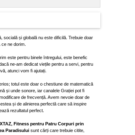
ială și globală nu este dificilă. Trebuie doar
a ce ne dorim.
ste pentru binele întregului, este benefic
dacă ne-am dedicat viețile pentru a servi, pentru
ă, atunci vom fi ajutați.
os; totul este doar o chestiune de matematică
nă și unde sonore, iar canalele Grației pot fi
 modificare de frecvență. Avem nevoie doar de
estea și de alinierea perfectă care să inspire
ează rezultatul perfect.
AZ, Fitness pentru Patru Corpuri prin
ea Paradisului
sunt cărți care trebuie citite,