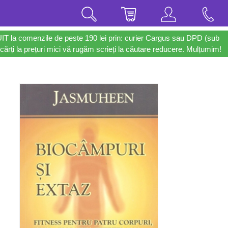
UIT la comenzile de peste 190 lei prin: curier Cargus sau DPD (sub
cărți la prețuri mici vă rugăm scrieți la căutare reducere. Mulțumim!