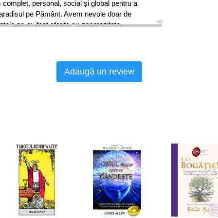
 complet, personal, social și global pentru a
Paradisul pe Pământ. Avem nevoie doar de
ntele ne-au fost oferite cu generozitate.
Adaugă un review