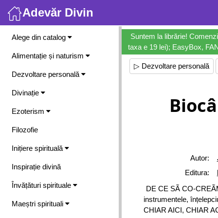
Adevăr Divin
Meniu
Suntem la librărie! Comenzi
Alege din catalog
taxa e 19 lei); EasyBox, FANb
Alimentație și naturism
▷ Dezvoltare personală
Dezvoltare personală
Divinație
Biocâ
Ezoterism
Filozofie
Inițiere spirituală
Autor:
Inspirație divină
Editura:
Învățături spirituale
DE CE SÃ CO-CREÃM 
instrumentele, înțelepciu
Maeștri spirituali
CHIAR AICI, CHIAR ACU