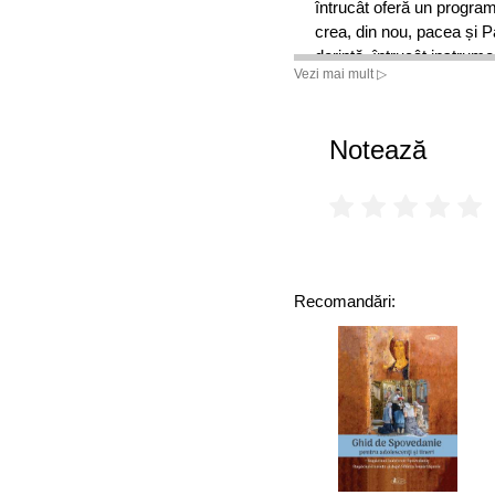
întrucât oferă un program
crea, din nou, pacea și 
dorință, întrucât instrume
Vezi mai mult ▷
Notează
Recomandări: