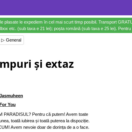
le plasate le expediem în cel mai scurt timp posibil. Transport GRAT
ox etc. (sub taxa e 21 lei); poșta română (sub taxa e 25 lei). Pentru 
▷ General
mpuri și extaz
Jasmuheen
For You
PARADISUL? Pentru că putem! Avem toate
nea, toată iubirea și toată puterea la dispoziție.
M! Avem nevoie doar de dorința de a o face.