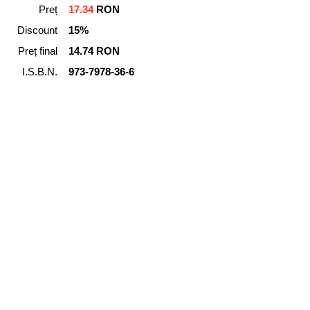
Preț
17.34
RON
Discount
15%
Preț final
14.74 RON
I.S.B.N.
973-7978-36-6