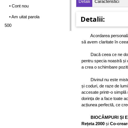
Detalii
Caracteristici
• Cont nou
• Am uitat parola
Detalii:
500
Acordarea personală, soc
să avem claritate în cee
Dacă ceea ce ne dorim e
pentru specia noastră și 
a crea o schimbare pozitiv
Divinul nu este misteri
și coduri, de raze de lumi
accesate printr-o simplă
dorința de a face toate ac
acțiunea perfectă, ce cre
BIOCÂMPURI ȘI EXT
Rețeta 2000
și
Co-crear