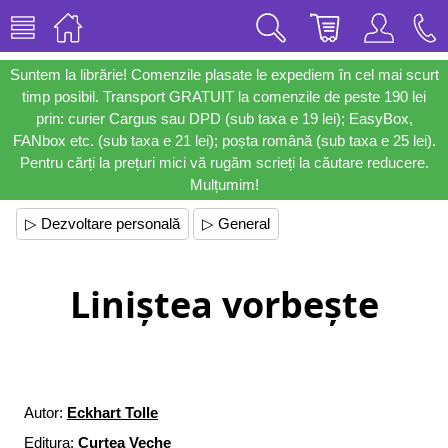
Suntem la librărie! Comenzile plasate le expediem în cel mai scurt
timp posibil. Transport GRATUIT la comenzile de peste 190 lei
prin: curier Cargus sau DPD (sub taxa e 19 lei); EasyBox,
FANbox etc. (sub taxa e 21 lei); poșta română (sub taxa e 25 lei).
Pentru cărți la prețuri mici vă rugăm scrieți la căutare reducere.
Mulțumim!
▷ Dezvoltare personală
▷ General
Liniștea vorbește
Autor:
Eckhart Tolle
Editura:
Curtea Veche