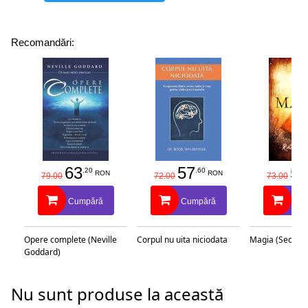
Recomandări:
63
57
58
.20
.60
RON
RON
79.00
72.00
73.00
Cumpără
Cumpără
Cu
Opere complete (Neville
Corpul nu uita niciodata
Magia (Secretu
Goddard)
Nu sunt produse la această