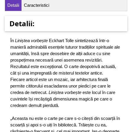
Detalii
Caracteristici
Detalii:
În
Liniștea vorbește
Eckhart Tolle sintetizează într-o
manieră admirabilă esențele tuturor tradițiilor spirituale ale
umanității, însă spre deosebire de alții aduce cu sine
prospețimea necesară unei asemenea revizitări.
Rezultatul este excepțional. O carte deopotrivă actuală,
cât și una impregnată de misterul textelor antice.
Fiecare articol este un mozaic, iar arhitectura finală
permite cititorului esacladarea unor piedici pe care le
credea de netrecut.
Liniștea vorbește
este locul în care
cuvintele își recâștigă dimensiunea magică pe care o
credeam demult pierdută.
„Aceasta nu este o carte pe care s-o citești din scoarță în
scoarță și apoi s-o uiți în bibliotecă. Trăiește cu ea,
răsfoiește-o frecvent și, cel mai important, las-o deoparte