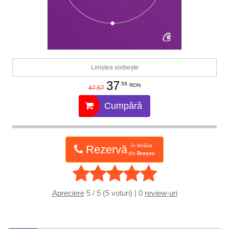
Liniștea vorbește
37
.59
RON
47.57
Cumpără
în librăria
Rezervă
din
Brașov
Apreciere
5 / 5 (5 voturi) | 0
review-uri