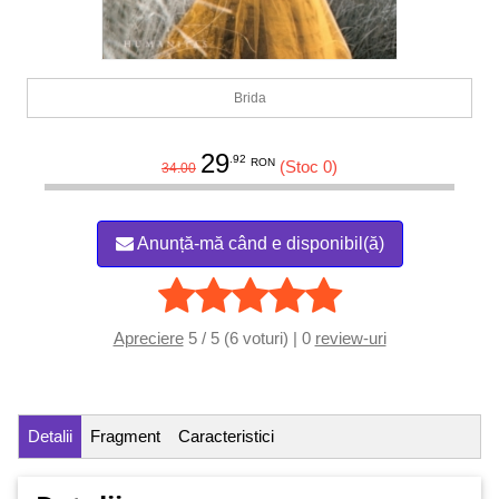
Brida
29
.92
RON
(Stoc 0)
34.00
Anunță-mă când e disponibil(ă)
Apreciere
5 / 5 (6 voturi) | 0
review-uri
Detalii
Fragment
Caracteristici