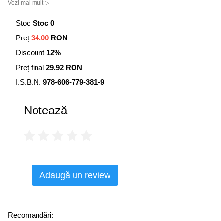
Vezi mai mult ▷
Stoc
Stoc 0
Preț
34.00
RON
Discount
12%
Preț final
29.92 RON
I.S.B.N.
978-606-779-381-9
Notează
Adaugă un review
Recomandări: