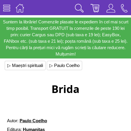
Suntem la librărie! Comenzile plasate le expediem în cel mai scurt
timp posibil. Transport GRATUIT la comenzile de peste 190 lei
prin: curier Cargus sau DPD (sub taxa e 19 lei); EasyBox,
FANbox etc. (sub taxa e 21 lei); poșta română (sub taxa e 25 lei).
Pentru cărți la prețuri mici vă rugăm scrieți la căutare reducere.
Mulțumim!
▷ Maeștri spirituali
▷ Paulo Coelho
Brida
Autor:
Paulo Coelho
Editura:
Humanitas