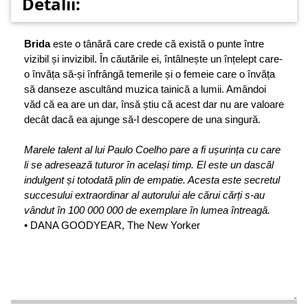
Detalii:
Brida
este o tânără care crede că există o punte între
vizibil și invizibil. În căutările ei, întâlnește un înțelept care-
o învăța să-și înfrângă temerile și o femeie care o învăța
să danseze ascultând muzica tainică a lumii. Amândoi
văd că ea are un dar, însă știu că acest dar nu are valoare
decât dacă ea ajunge să-l descopere de una singură.
Marele talent al lui Paulo Coelho pare a fi ușurința cu care
li se adresează tuturor în același timp. El este un dascăl
indulgent și totodată plin de empatie. Acesta este secretul
succesului extraordinar al autorului ale cărui cărți s-au
vândut în 100 000 000 de exemplare în lumea întreagă.
• DANA GOODYEAR, The New Yorker