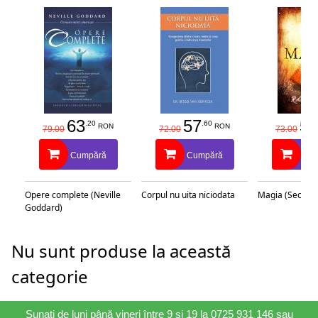
63
57
58
.20
.60
RON
RON
79.00
72.00
73.00
Cumpără
Cumpără
Cu
Opere complete (Neville
Corpul nu uita niciodata
Magia (Secretu
Goddard)
Nu sunt produse la această
categorie
Sunați de luni până vineri între 9 și 19 la 0725 931 146 sau